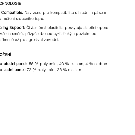
CHNOLOGIE
 Compatible:
Navrženo pro
kompatibilitu s hrudním pásem
o měření srdečního tepu
.
cling Support:
Čtyřsměrná elasticita
poskytuje
stabilní oporu
 všech směrů
, přizpůsobenou cyklistickým pozicím od
přímené až po agresivní závodní
.
OŽENÍ
lo přední panel:
56 % polyamid, 40 % elastan, 4 % carbon
lo zadní panel:
72 % polyamid, 28 % elastan