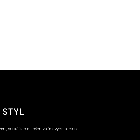
 STYL
ch, soutěžích a jiných zajímavých akcích