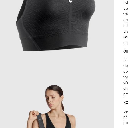
cy
vy
vz
oc
mi
vl
ko
ne
CH
Fo
el
po
vy
vš
ul
pr
KO
Be
př
po