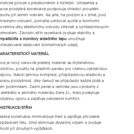
klistické poloze s předkloněním k řídítkům
.
Ultralehká a
soce
prodyšná konstrukce
podporuje
chladicí proudění
duchu
při letním vrstvení. Na jaře, na podzim a v zimě, pod
hrannými vrstvami, pomáhá
udržovat suché a komfortní
kroklima
díky
efektivnímu odvodu vlhkosti a rychleschnoucím
astnostem
.
Závodní střih racerback
zvyšuje stabilitu a
mpatibilita s monitory srdečního tepu
umožňuje
přerušované sledování biometrických údajů.
ARAKTERISTICKÝ MATERIÁL
rce
je nový
osnovně pletený materiál
se
čtyřsměrnou
asticitou
, použitý na předním panelu pro
cílenou cyklistickou
dporu
. Nabízí
jemnou kompresi, přizpůsobivou elasticitu a
sokou prodyšnost
, díky čemuž se
přizpůsobí každé jízdě a
em podmínkám
.
Zadní panel a ramínka jsou vyrobeny z
tralehkého a jemného materiálu Sens 2L
, který poskytuje
odyšnou oporu
a zajišťuje
celodenní komfort
.
NSTRUKCE/STŘIH
zešvá konstrukce
minimalizuje tření a zajišťuje
přirozené
izpůsobení tělu
, čímž eliminuje zbytečný objem a zvyšuje
hodlí při dlouhých vyjížďkách.