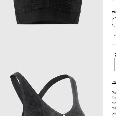
VE
c
Po
Pr
Fo
el
me
om