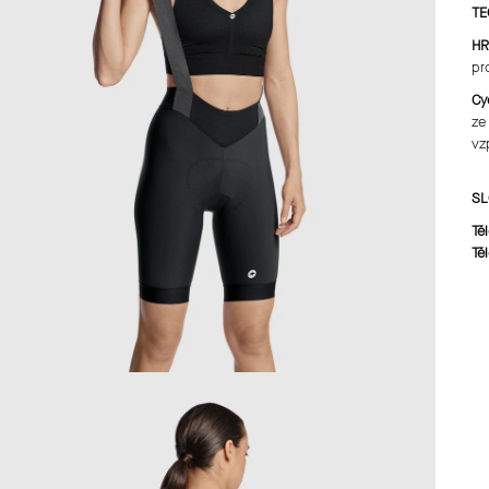
TE
HR
pr
Cy
ze
vz
SL
Tě
Tě