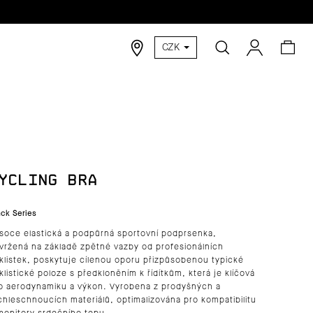
Hledat
Nák
Přihlášen
CZK
koší
YCLING BRA
ack Series
soce elastická a podpůrná sportovní podprsenka
,
vržená na základě zpětné vazby od profesionálních
klistek, poskytuje
cílenou oporu
přizpůsobenou
typické
klistické poloze s předkloněním k řídítkům
, která je klíčová
o aerodynamiku a výkon.
Vyrobena z
prodyšných a
chleschnoucích materiálů
, optimalizována pro
kompatibilitu
monitory srdečního tepu
.