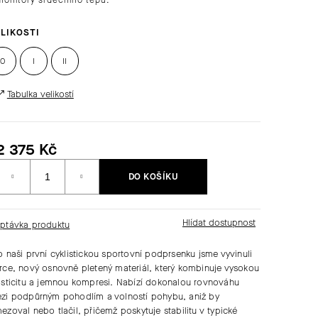
LIKOSTI
0
I
II
Tabulka velikostí
2 375 Kč
Měrná
DO KOŠÍKU
ena:
ptávka produktu
o naši první cyklistickou sportovní podprsenku jsme vyvinuli
rce
, nový
osnovně pletený materiál
, který kombinuje
vysokou
asticitu a jemnou kompresi
. Nabízí dokonalou rovnováhu
zi
podpůrným pohodlím a volností pohybu
, aniž by
ezoval nebo tlačil, přičemž poskytuje stabilitu v
typické