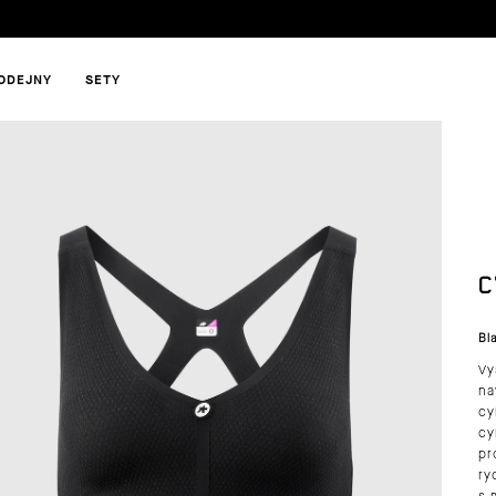
ODEJNY
SETY
HLEDAT
C
DOPORUČUJEME
Bl
Vy
na
cy
cy
pr
ry
s 