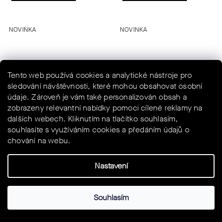
NOVINKA
NOVINKA
Tento web používá cookies a analytické nástroje pro
sledování návštěvnosti, které mohou obsahovat osobní
údaje. Zároveň je vám také personalizován obsah a
zobrazeny relevantní nabídky pomoci cílené reklamy na
MILLE GT BIB SHORTS S11
MILLE GT BIB SHORTS S11
dalších webech. Kliknutím na tlačítko souhlasím,
souhlasíte s využíváním cookies a předáním údajů o
SKLADEM
SKLADEM
chování na webu.
4 000 Kč
4 000 Kč
Nastavení
DETAIL
DETAIL
Souhlasím
NAČÍST 72 DALŠÍCH