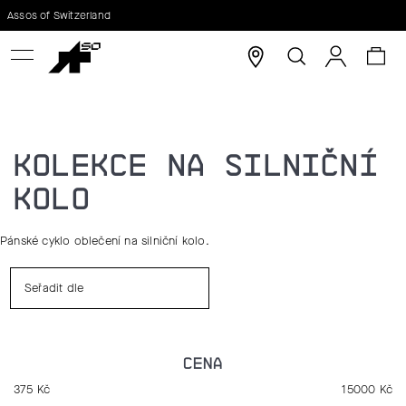
K
Assos of Switzerland
Zpět
Zpět
O
Hledat
Nák
Přihláše
Š
C
koš
Í
O
KOLEKCE NA SILNIČNÍ
K
P
KOLO
O
Pánské cyklo oblečení na silniční kolo.
T
Ř
Seřadit dle
E
B
CENA
U
375
Kč
15000
Kč