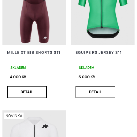
I
HLEDAT
S
P
D
R
O
MILLE GT BIB SHORTS S11
EQUIPE RS JERSEY S11
O
P
O
D
R
SKLADEM
SKLADEM
U
4 000 Kč
5 000 Kč
U
Č
U
K
DETAIL
DETAIL
J
E
T
M
E
Ů
NOVINKA