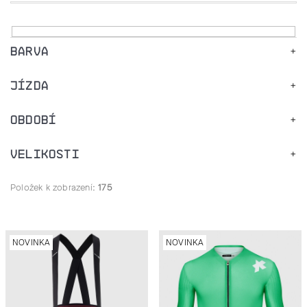
J
E
BARVA
T
JÍZDA
E
OBDOBÍ
N
VELIKOSTI
A
J
Položek k zobrazení:
175
Í
V
T
NOVINKA
NOVINKA
Ý
?
P