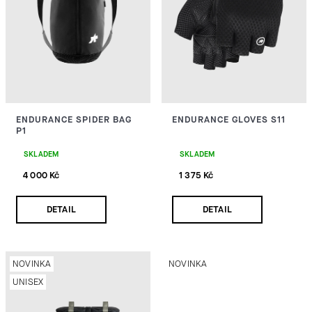
I
HLEDAT
S
P
D
R
O
ENDURANCE SPIDER BAG
ENDURANCE GLOVES S11
O
P
P1
O
D
R
SKLADEM
SKLADEM
U
4 000 Kč
1 375 Kč
U
Č
U
K
DETAIL
DETAIL
J
E
T
M
E
Ů
NOVINKA
NOVINKA
UNISEX