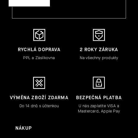
HLEDAT
D
O
RYCHLÁ DOPRAVA
2 ROKY ZÁRUKA
P
PPL a Zásilkovna
Na všechny produkty
O
R
U
Č
U
J
VÝMĚNA ZBOŽÍ ZDARMA
BEZPEČNÁ PLATBA
E
Do 14 dnů s účtenkou
U nás zaplatíte VISA a
M
Mastercard, Apple Pay
E
NÁKUP