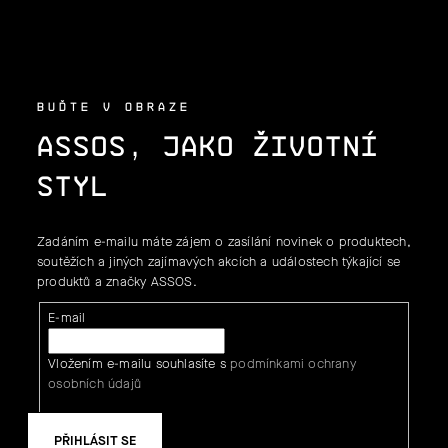
T
J
Í
E
T
BUĎTE V OBRAZE
ASSOS, JAKO ŽIVOTNÍ
E
STYL
N
A
Zadáním e-mailu máte zájem o zasílání novinek o produktech,
J
soutěžích a jiných zajímavých akcích a událostech týkající se
produktů a značky ASSOS.
Í
E-mail
T
Vložením e-mailu souhlasíte s
podmínkami ochrany
?
osobních údajů
PŘIHLÁSIT SE