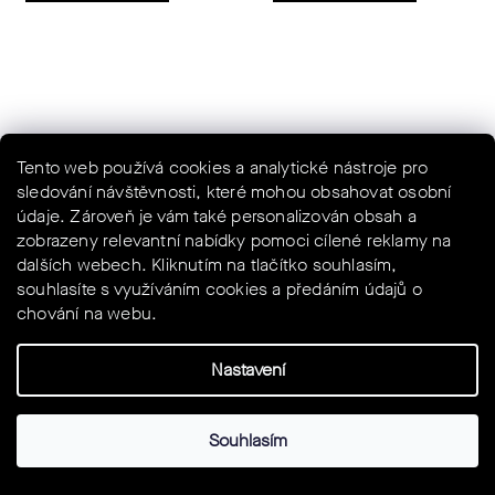
9 500
Tento web používá cookies a analytické nástroje pro
KČ
sledování návštěvnosti, které mohou obsahovat osobní
–30 %
údaje. Zároveň je vám také personalizován obsah a
zobrazeny relevantní nabídky pomoci cílené reklamy na
DYORA R HABU WINTER
DYORA R HABU WINTER
dalších webech. Kliknutím na tlačítko souhlasím,
JACKET S11
BIB TIGHTS S11
souhlasíte s využíváním cookies a předáním údajů o
SKLADEM
SKLADEM
chování na webu.
6 625 Kč
7 500 Kč
Nastavení
DETAIL
DETAIL
Souhlasím
NAČÍST 56 DALŠÍCH