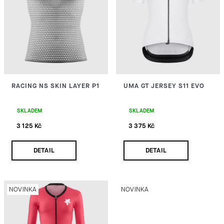
I
HLEDAT
S
P
D
R
O
RACING NS SKIN LAYER P1
UMA GT JERSEY S11 EVO
O
P
O
D
R
SKLADEM
SKLADEM
U
3 125 Kč
3 375 Kč
U
Č
U
K
DETAIL
DETAIL
J
E
T
M
E
Ů
NOVINKA
NOVINKA