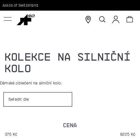
K
Assos of Switzerland
Zpět
Zpět
O
Hledat
Nák
Přihláše
Š
C
koš
Í
O
KOLEKCE NA SILNIČNÍ
K
P
KOLO
O
Dámské oblečení na silniční kolo.
T
Ř
Seřadit dle
E
B
CENA
U
375
Kč
9225
Kč