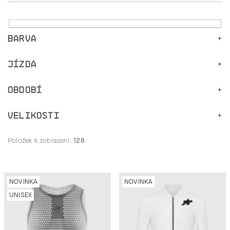
J
E
BARVA
T
JÍZDA
E
OBDOBÍ
N
VELIKOSTI
A
J
Položek k zobrazení:
128
Í
V
T
NOVINKA
NOVINKA
UNISEX
Ý
?
P