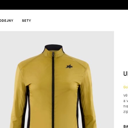
ODEJNY
SETY
HLEDAT
U
DOPORUČUJEME
Go
Vě
a 
hl
zi