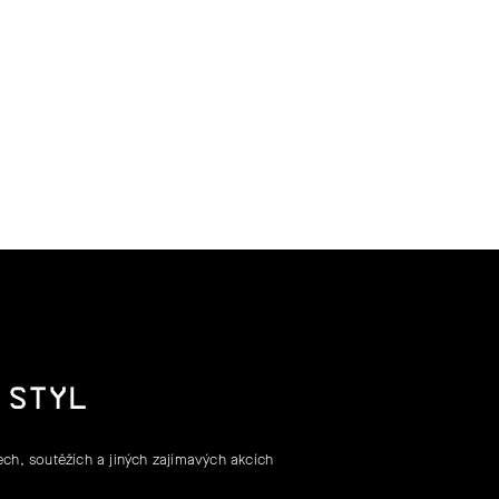
 STYL
ch, soutěžích a jiných zajímavých akcích