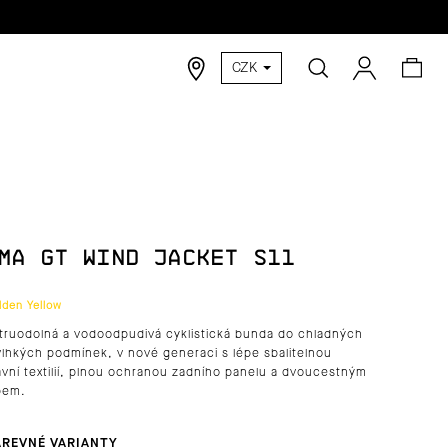
Hledat
Nák
Přihlášen
CZK
koší
MA GT WIND JACKET S11
lden Yellow
truodolná a vodoodpudivá cyklistická bunda do chladných
vlhkých podmínek, v nové generaci s lépe sbalitelnou
avní textilií, plnou ochranou zadního panelu a dvoucestným
pem.