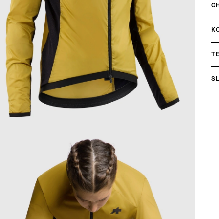
C
K
T
S