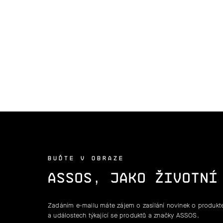
BUĎTE V OBRAZE
ASSOS, JAKO ŽIVOTNÍ
Zadáním e-mailu máte zájem o zasílání novinek o produkte
a událostech týkající se produktů a značky ASSOS.