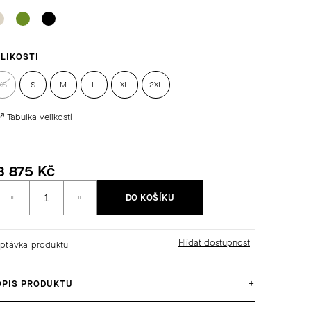
LIKOSTI
XS
S
M
L
XL
2XL
Tabulka velikostí
3 875 Kč
Měrná
DO KOŠÍKU
ena:
ptávka produktu
OPIS PRODUKTU
+