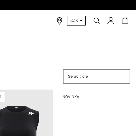
Hledat
Nák
Přihlášen
CZK
koší
Seřadit dle
A
NOVINKA