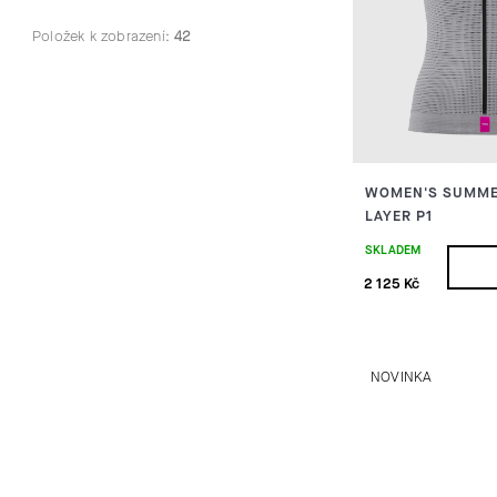
N
S
Položek k zobrazení:
42
Í
P
P
R
A
O
N
D
WOMEN'S SUMME
LAYER P1
E
U
SKLADEM
L
K
2 125 Kč
T
Ů
NOVINKA