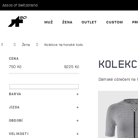
K
Assos of Switzerland
Zpět
Zpět
O
MUŽ
ŽENA
OUTLET
CUSTOM
PR
do
do
Š
obchodu
obchodu
CO POTŘEBUJETE NAJÍT?
Í
Domů
Žena
Kolekce na horské kolo
K
P
CENA
KOLEKC
750
Kč
9225
Kč
O
Dámské oblečení na h
S
T
V
BARVA
R
Ý
JÍZDA
A
P
OBDOBÍ
N
I
VELIKOSTI