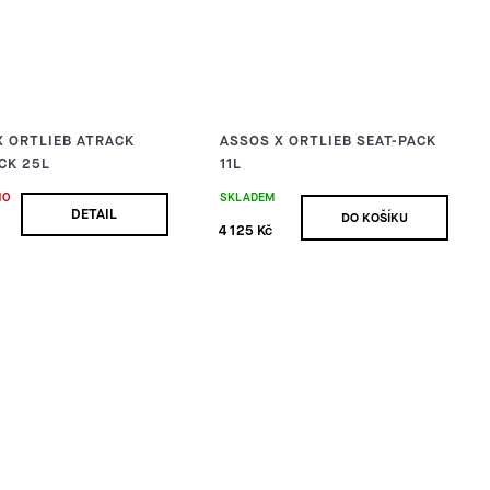
X ORTLIEB ATRACK
ASSOS X ORTLIEB SEAT-PACK
CK 25L
11L
NO
SKLADEM
DETAIL
DO KOŠÍKU
4 125 Kč