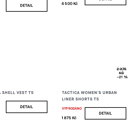
4 500 Kč
DETAIL
2 375
KČ
–21 %
 SHELL VEST T5
TACTICA WOMEN'S URBAN
LINER SHORTS T5
DETAIL
VYPRODÁNO
DETAIL
1 875 Kč