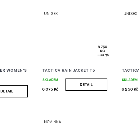
UNISEX
UNISEX
8 750
KČ
–30 %
FER WOMEN'S
TACTICA RAIN JACKET T5
TACTIC
SKLADEM
SKLADEM
DETAIL
6 075 Kč
6 250 Kč
DETAIL
NOVINKA