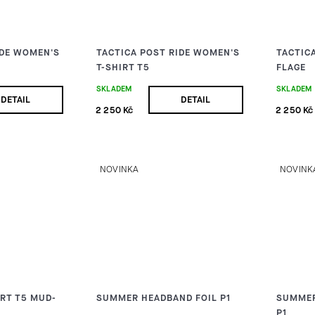
IDE WOMEN'S
TACTICA POST RIDE WOMEN'S
TACTICA
T-SHIRT T5
FLAGE
SKLADEM
SKLADEM
DETAIL
DETAIL
2 250 Kč
2 250 Kč
NOVINKA
NOVINK
IRT T5 MUD-
SUMMER HEADBAND FOIL P1
SUMMER
P1