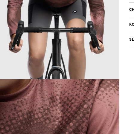
C
K
S