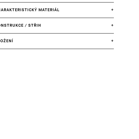
HARAKTERISTICKÝ MATERIÁL
+
ONSTRUKCE / STŘIH
+
LOŽENÍ
+