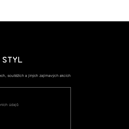
 STYL
ch, soutěžích a jiných zajímavých akcích
ních údajů