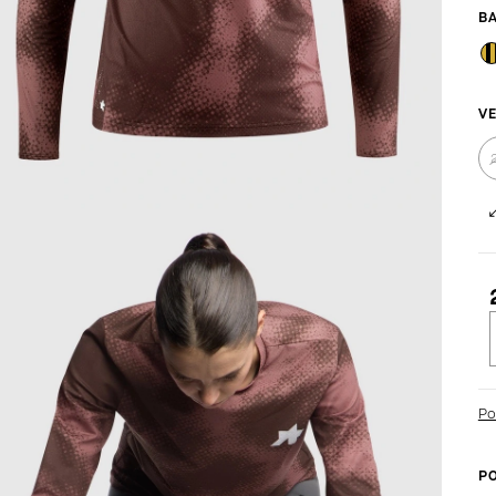
VE
c
Po
P