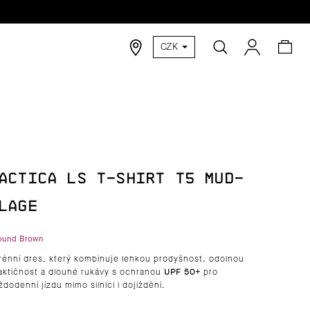
Hledat
Nák
Přihlášen
CZK
koší
ACTICA LS T-SHIRT T5 MUD-
LAGE
ound Brown
rénní dres, který kombinuje lehkou prodyšnost, odolnou
aktičnost a dlouhé rukávy s ochranou
UPF 50+
pro
ždodenní jízdu mimo silnici i dojíždění.