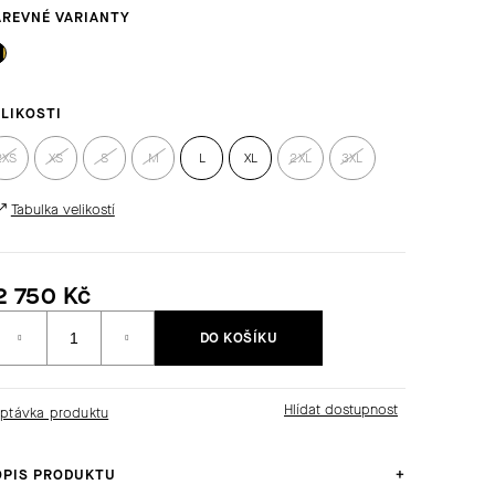
LIKOSTI
2XS
XS
S
M
L
XL
2XL
3XL
Tabulka velikostí
2 750 Kč
Měrná
DO KOŠÍKU
ena:
ptávka produktu
OPIS PRODUKTU
+