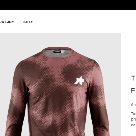
ODEJNY
SETY
HLEDAT
T
DOPORUČUJEME
F
Gr
Te
pr
ka