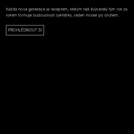
Každá nová generace je receptem, kterým náš švýcarský tým rok za
rokem formuje budoucnost cyklistiky. Jeden model po druhém.
PROHLÉDNOUT SI
Z
Á
P
A
T
Í