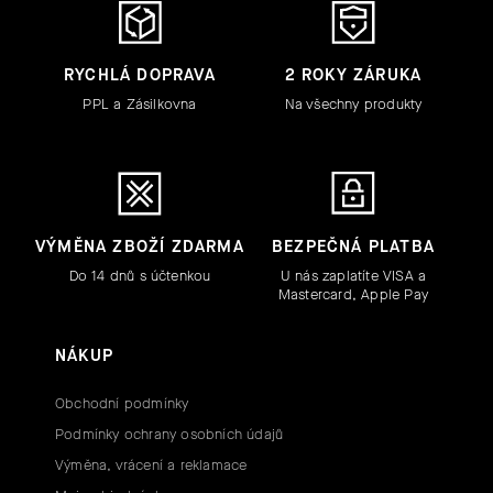
RYCHLÁ DOPRAVA
2 ROKY ZÁRUKA
PPL a Zásilkovna
Na všechny produkty
VÝMĚNA ZBOŽÍ ZDARMA
BEZPEČNÁ PLATBA
Do 14 dnů s účtenkou
U nás zaplatíte VISA a
Mastercard, Apple Pay
NÁKUP
Obchodní podmínky
Podmínky ochrany osobních údajů
Výměna, vrácení a reklamace