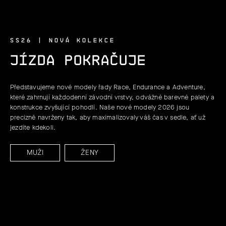
A
Ť
SS26 | NOVÁ KOLEKCE
A
JÍZDA POKRAČUJE
S
Y
Představujeme nové modely řady Race, Endurance a Adventure,
které zahrnují každodenní závodní vrstvy, odvážné barevné palety a
konstrukce zvyšující pohodlí. Naše nové modely 2026 jsou
precizně navrženy tak, aby maximalizovaly váš čas v sedle, ať už
jezdíte kdekoli.
MUŽI
ŽENY