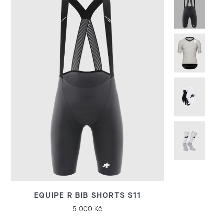
E
Č
E
N
Í
,
C
Y
K
L
I
EQUIPE R BIB SHORTS S11
EQUIP
S
5 000 Kč