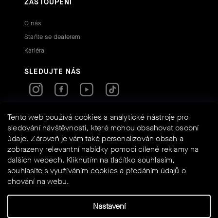
ZASTOUPENÍ
O nás
Staňte se dealerem
Kariéra
SLEDUJTE NÁS
RYCHLÉ KONTAKTY
Tento web používá cookies a analytické nástroje pro
sledování návštěvnosti, které mohou obsahovat osobní
údaje. Zároveň je vám také personalizován obsah a
info@assos-shop.cz
zobrazeny relevantní nabídky pomoci cílené reklamy na
+420 605 234 525
dalších webech. Kliknutím na tlačítko souhlasím,
Shoptet
Powered by
souhlasíte s využíváním cookies a předáním údajů o
chování na webu.
Nastavení