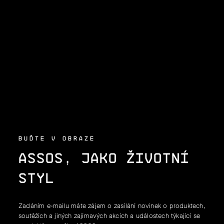
Z
Á
P
A
T
Í
BUĎTE V OBRAZE
ASSOS, JAKO ŽIVOTNÍ
STYL
Zadáním e-mailu máte zájem o zasílání novinek o produktech,
soutěžích a jiných zajímavých akcích a událostech týkající se