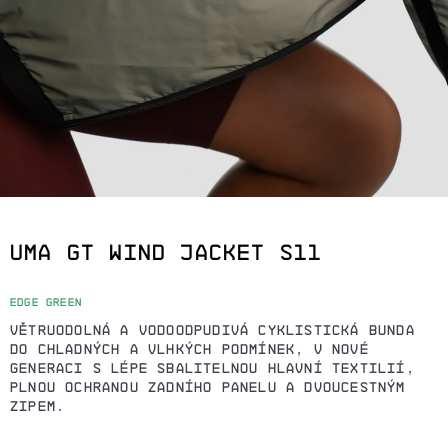
J
E
T
E
N
A
UMA GT WIND JACKET S11
J
Í
EDGE GREEN
VĚTRUODOLNÁ A VODOODPUDIVÁ CYKLISTICKÁ BUNDA
T
DO CHLADNÝCH A VLHKÝCH PODMÍNEK, V NOVÉ
GENERACI S LÉPE SBALITELNOU HLAVNÍ TEXTILIÍ,
?
PLNOU OCHRANOU ZADNÍHO PANELU A DVOUCESTNÝM
ZIPEM.