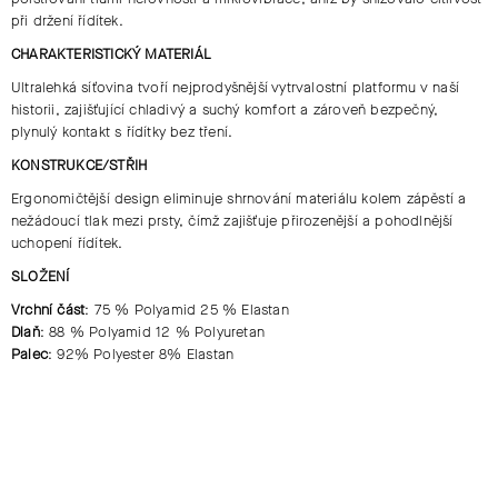
při držení řídítek.
CHARAKTERISTICKÝ MATERIÁL
Ultralehká síťovina tvoří
nejprodyšnější vytrvalostní platformu
v naší
historii, zajišťující
chladivý a suchý komfort
a zároveň
bezpečný,
plynulý kontakt
s řídítky bez tření.
KONSTRUKCE/STŘIH
Ergonomičtější design eliminuje
shrnování materiálu kolem zápěstí
a
nežádoucí tlak mezi prsty
, čímž zajišťuje přirozenější a pohodlnější
uchopení řídítek.
SLOŽENÍ
Vrchní část
: 75 % Polyamid 25 % Elastan
Dlaň
: 88 % Polyamid 12 % Polyuretan
Palec
: 92% Polyester 8% Elastan