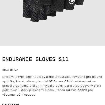
J
E
T
E
N
A
ENDURANCE GLOVES S11
J
Black Series
Í
Chladivé a rychleschnoucí cyklistické rukavice
navržené pro dlouhé
T
vyjížďky, které nahrazují model
GT Gloves C2
. Nová konstrukce
přináší
ergonomičtější střih, vyšší prodyšnost
a přepracovaný profil
?
polstrování, který je sladěný s celou řadou rukavic
ASSOS
pro
všechna roční období.