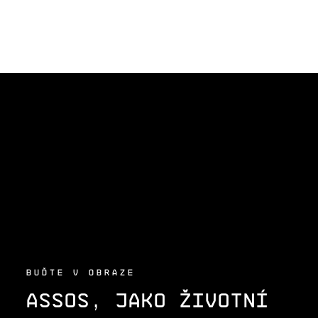
Z
Á
P
A
T
Í
BUĎTE V OBRAZE
ASSOS, JAKO ŽIVOTNÍ