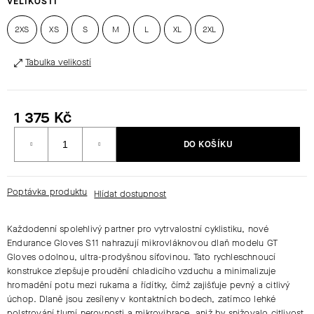
VELIKOSTI
2XS
XS
S
M
L
XL
2XL
HLEDAT
Tabulka velikostí
D
O
1 375 Kč
P
Měrná
O
DO KOŠÍKU
cena:
R
U
Č
Poptávka produktu
U
J
Každodenní spolehlivý partner pro vytrvalostní cyklistiku
, nové
E
Endurance Gloves S11
nahrazují
mikrovláknovou dlaň
modelu
GT
M
Gloves
odolnou,
ultra-prodyšnou síťovinou
. Tato
rychleschnoucí
E
konstrukce
zlepšuje proudění chladicího vzduchu a minimalizuje
hromadění potu mezi rukama a řídítky, čímž zajišťuje
pevný a citlivý
úchop
.
Dlaně jsou zesíleny v kontaktních bodech, zatímco
lehké
polstrování
tlumí nerovnosti a mikrovibrace, aniž by snižovalo citlivost