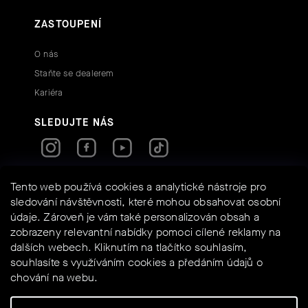
ZASTOUPENÍ
O nás
Staňte se dealerem
Kariéra
SLEDUJTE NÁS
RYCHLÉ KONTAKTY
Tento web používá cookies a analytické nástroje pro
sledování návštěvnosti, které mohou obsahovat osobní
údaje. Zároveň je vám také personalizován obsah a
info@assos-shop.cz
zobrazeny relevantní nabídky pomoci cílené reklamy na
+420 605 234 525
dalších webech. Kliknutím na tlačítko souhlasím,
Shoptet
Powered by
souhlasíte s využíváním cookies a předáním údajů o
chování na webu.