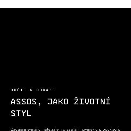
Z
Á
P
A
T
Í
BUĎTE V OBRAZE
ASSOS, JAKO ŽIVOTNÍ
STYL
Zadáním e-mailu máte zájem o zasílání novinek o produktech,