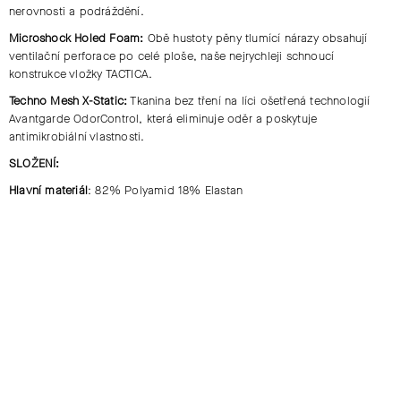
nerovnosti a podráždění.
Microshock Holed Foam:
Obě hustoty pěny tlumící nárazy obsahují
ventilační perforace po celé ploše, naše nejrychleji schnoucí
konstrukce vložky TACTICA.
Techno Mesh X-Static:
Tkanina bez tření na líci ošetřená technologií
Avantgarde OdorControl, která eliminuje oděr a poskytuje
antimikrobiální vlastnosti.
SLOŽENÍ:
Hlavní materiál
: 82% Polyamid 18% Elastan