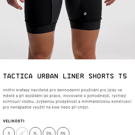
J
E
T
E
N
A
TACTICA URBAN LINER SHORTS T5
J
Vnitřní kraťasy navržené pro dennodenní používání pro jízdu ve
Í
městě a při dojíždění do práce, inovované o pohodlnější, rychleji
schnoucí vložku, zvýšenou prodyšnost a minimalistickou konstrukci
T
pro nenápadné využití na kole nebo při chůzi.
?
VELIKOSTI
S
L
XL
2XL
3XL