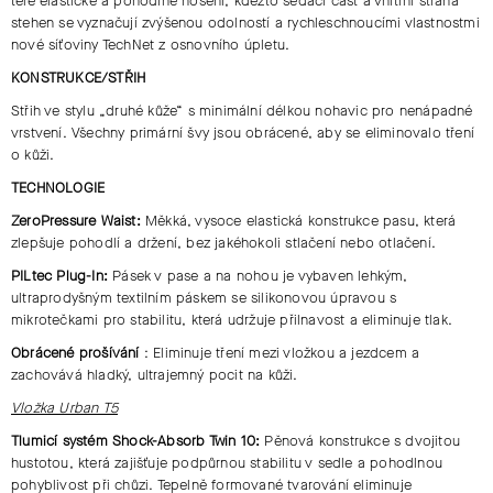
těle elastické a pohodlné nošení, kdežto sedací část a vnitřní strana
stehen se vyznačují zvýšenou odolností a rychleschnoucími vlastnostmi
nové síťoviny TechNet z osnovního úpletu.
KONSTRUKCE/STŘIH
Střih ve stylu „druhé kůže“ s minimální délkou nohavic pro nenápadné
vrstvení. Všechny primární švy jsou obrácené, aby se eliminovalo tření
o kůži.
TECHNOLOGIE
ZeroPressure Waist:
Měkká, vysoce elastická konstrukce pasu, která
zlepšuje pohodlí a držení, bez jakéhokoli stlačení nebo otlačení.
PILtec Plug-In:
Pásek v pase a na nohou je vybaven lehkým,
ultraprodyšným textilním páskem se silikonovou úpravou s
mikrotečkami pro stabilitu, která udržuje přilnavost a eliminuje tlak.
Obrácené prošívání
: Eliminuje tření mezi vložkou a jezdcem a
zachovává hladký, ultrajemný pocit na kůži.
Vložka Urban T5
Tlumicí systém Shock-Absorb Twin 10:
Pěnová konstrukce s dvojitou
hustotou, která zajišťuje podpůrnou stabilitu v sedle a pohodlnou
pohyblivost při chůzi. Tepelně formované tvarování eliminuje