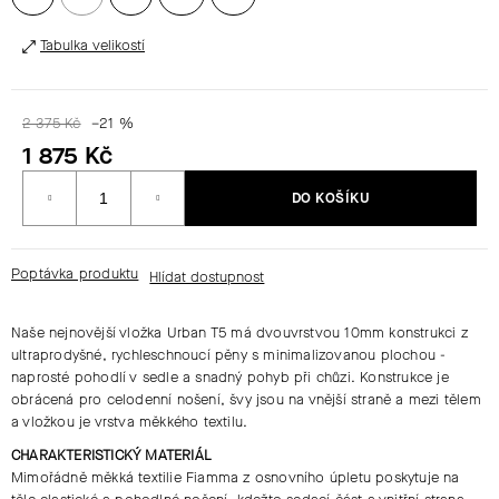
Tabulka velikostí
HLEDAT
2 375 Kč
–21 %
D
1 875 Kč
O
Měrná
P
DO KOŠÍKU
cena:
O
R
U
Poptávka produktu
Č
U
Naše nejnovější vložka Urban T5 má dvouvrstvou 10mm konstrukci z
J
ultraprodyšné, rychleschnoucí pěny s minimalizovanou plochou -
E
naprosté pohodlí v sedle a snadný pohyb při chůzi. Konstrukce je
M
obrácená pro celodenní nošení, švy jsou na vnější straně a mezi tělem
E
a vložkou je vrstva měkkého textilu.
CHARAKTERISTICKÝ MATERIÁL
Mimořádně měkká textilie Fiamma z osnovního úpletu poskytuje na