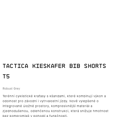
J
E
T
E
N
A
TACTICA KIESKAFER BIB SHORTS
J
T5
Í
Robust Grey
T
Terénní cyklistické kraťasy
s kšandami
, které kombinují
výkon a
?
odolnost
pro závodní i vytrvalostní jízdy. Nově vylepšené o
integrované úložné prostory
,
kompresivnější materiál
a
zjednodušenou, odlehčenou konstrukci
, která snižuje hmotnost
bez kompromisů v pohodlí a funkčnosti.