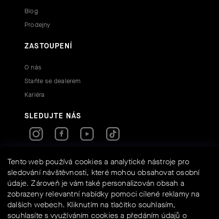
Blog
Prodejny
ZASTOUPENÍ
O nás
Staňte se dealerem
Kariéra
SLEDUJTE NÁS
RYCHLÉ KONTAKTY
Tento web používá cookies a analytické nástroje pro
sledování návštěvnosti, které mohou obsahovat osobní
údaje. Zároveň je vám také personalizován obsah a
info@assos-shop.cz
zobrazeny relevantní nabídky pomoci cílené reklamy na
+420 605 234 525
dalších webech. Kliknutím na tlačítko souhlasím,
Shoptet
Powered by
souhlasíte s využíváním cookies a předáním údajů o