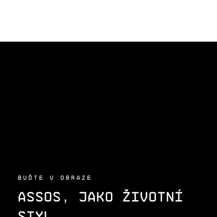
Z
Á
P
A
T
Í
BUĎTE V OBRAZE
ASSOS, JAKO ŽIVOTNÍ
STYL