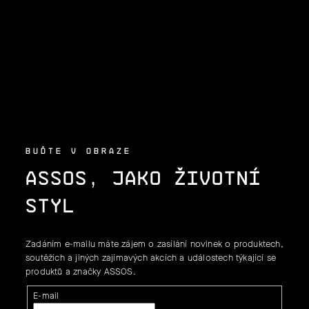
P
A
T
Í
BUĎTE V OBRAZE
ASSOS, JAKO ŽIVOTNÍ
STYL
Zadáním e-mailu máte zájem o zasílání novinek o produktech,
soutěžích a jiných zajímavých akcích a událostech týkající se
produktů a značky ASSOS.
E-mail