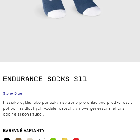
J
E
T
E
N
A
ENDURANCE SOCKS S11
J
Stone Blue
Í
Klasické cyklistické ponožky navržené pro chladivou prodyšnost a
T
pohodlí na dlouhých vzdálenostech, v nové generaci s lehčí a
odolnější konstrukcí.
?