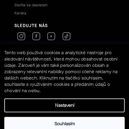
Staňte se dealerem
Kariéra
SLEDUJTE NÁS
RYCHLÉ KONTAKTY
Tento web používá cookies a analytické nástroje pro
sledování návštěvnosti, které mohou obsahovat osobní
údaje. Zároveň je vám také personalizován obsah a
info@assos-shop.cz
zobrazeny relevantní nabídky pomoci cílené reklamy na
+420 605 234 525
dalších webech. Kliknutím na tlačítko souhlasím,
Shoptet
Powered by
souhlasíte s využíváním cookies a předáním údajů o
chování na webu.
Nastavení
Vytvořil Shoptet
Souhlasím
Copyright 2026
Assos Shop
. Všechna práva vyhrazena.