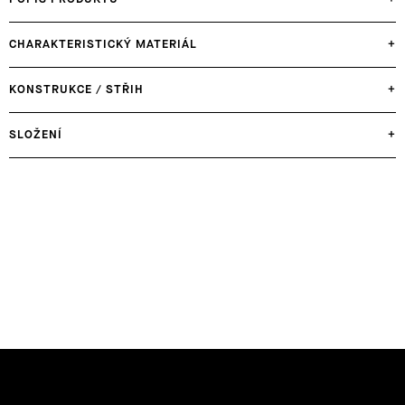
CHARAKTERISTICKÝ MATERIÁL
+
KONSTRUKCE / STŘIH
+
SLOŽENÍ
+
Z
Á