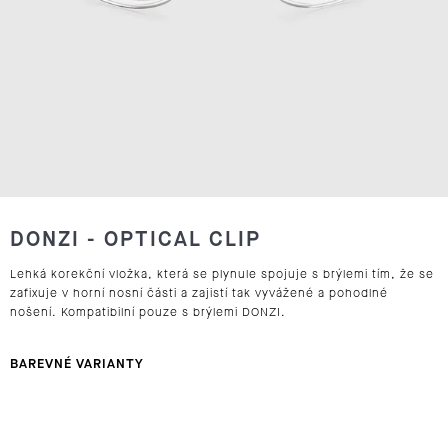
J
E
T
E
N
A
DONZI - OPTICAL CLIP
J
Lehká korekční vložka, která se plynule spojuje s brýlemi tím, že se
zafixuje v horní nosní části a zajistí tak vyvážené a pohodlné
Í
nošení. Kompatibilní pouze s brýlemi DONZI.
T
?