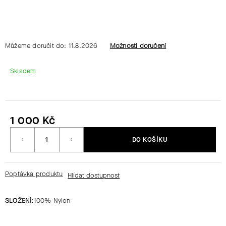
HLEDAT
Můžeme doručit do:
11.8.2026
Možnosti doručení
D
Skladem
O
P
O
R
1 000 Kč
U
Měrná
Č
DO KOŠÍKU
cena:
U
J
E
Poptávka produktu
M
E
SLOŽENÍ:
100% Nylon