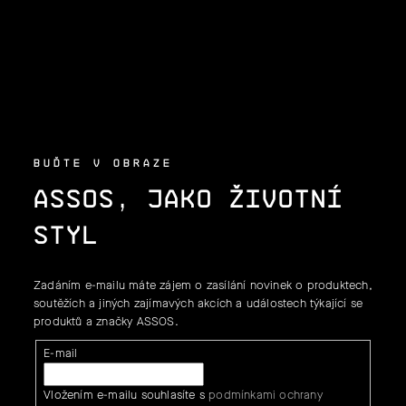
A
T
Í
BUĎTE V OBRAZE
ASSOS, JAKO ŽIVOTNÍ
STYL
Zadáním e-mailu máte zájem o zasílání novinek o produktech,
soutěžích a jiných zajímavých akcích a událostech týkající se
produktů a značky ASSOS.
E-mail
Vložením e-mailu souhlasíte s
podmínkami ochrany