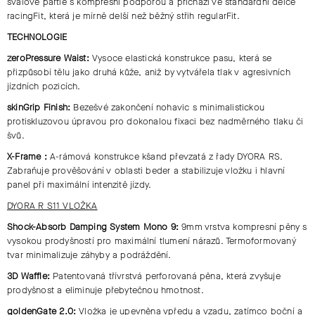
svalové partie s
kompresní podporou
a přichází ve
standardní délce
racingFit
, která je mírně delší než běžný střih regularFit.
TECHNOLOGIE
zeroPressure Waist:
Vysoce elastická konstrukce pasu, která se
přizpůsobí tělu jako druhá kůže, aniž by vytvářela tlak v agresivních
jízdních pozicích.
skinGrip Finish:
Bezešvé zakončení nohavic s minimalistickou
protiskluzovou úpravou pro dokonalou fixaci bez nadměrného tlaku či
švů.
X-Frame :
A-rámová konstrukce kšand převzatá z řady DYORA RS.
Zabraňuje prověšování v oblasti beder a stabilizuje vložku i hlavní
panel při maximální intenzitě jízdy.
DYORA R S11 VLOŽKA
Shock-Absorb Damping System Mono 9:
9mm vrstva kompresní pěny s
vysokou prodyšností pro maximální tlumení nárazů. Termoformovaný
tvar minimalizuje záhyby a podráždění.
3D Waffle:
Patentovaná třívrstvá perforovaná pěna, která zvyšuje
prodyšnost a eliminuje přebytečnou hmotnost.
goldenGate 2.0:
Vložka je upevněna vpředu a vzadu, zatímco
boční a