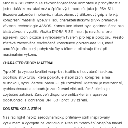
Model
R S11
kombinuje závodně vyladěnou kompresi a prodyšnost s
jednodušší konstrukcí než u špičkových modelů, jako je
RSV S11
.
Bezešvé zakončení nohavic, nízkoobjemový silikonový grip a lehký,
kompresní materiál
Type.911
jsou charakteristickými prvky prémiové
závodní technologie ASSOS. Konstrukce kšand byla zjednodušena pro
čistě závodní využití. Vložka
DYORA R S11 Insert
je navržena pro
agresivní jízdní pozice s vylepšeným tvarem pro lepší podporu. Přesto
zůstává zachována osvědčená konstrukce
goldenGate 2.0
, která
umožňuje přirozený pohyb vložky s tělem a eliminuje tření při
maximálním výkonu.
CHARAKTERISTICKÝ MATERIÁL
Type.911
je vysoce kvalitní warp-knit textilie s hedvábně hladkou,
odolnou strukturou, která poskytuje stabilizační kompresi a má
hlubokou, sytou černou barvu – i při roztažení. Materiál je
hydrofobní
,
rychleschnoucí a zabraňuje zadržování vlhkosti, čímž eliminuje
zbytečné zatížení. Zároveň disponuje
antibakteriální úpravou
odorControl
a
ochranou UPF 50+
proti UV záření.
KONSTRUKCE A STŘIH
Náš
racingFit
nabízí aerodynamický, přiléhavý střih inspirovaný
výzkumem a vývojem na
WorldTour
. Precizní tvarování obepíná hlavní