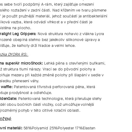
es sebe tvoří podpůrný A-rám, který zajišťuje omezení
islého roztažení v zadní části. Nad křížením ve tvaru písmene
“ je použit pružnější materiál, jehož součástí je antibakteriální
líková vazba, která odvádí vlhkost a v přední části je
ístěna na plocho.
tralight Leg Grippers:
Nová struktura nohavic z vlákna Lycra
irozeně obepíná stehno bez jakékoliv silikonové úpravy a
jišťuje, že kalhoty drží hladce a velmi lehce.
ožka DYORA RS:
na superAir microShock:
Lehká pěna s otevřenými buňkami,
jíž struktura tlumí nárazy. Vrací se do původní polohy a
plňuje mezeru při každé změně polohy při šlapání v sedle v
sledku přenesení váhy.
 waffle:
Patentovaná třívrstvá perforovaná pěna, která
yšuje prodyšnost a odlehčuje.
ldenGate:
Patentovaná technologie, která přerušuje stehy
dél obou bočních částí vložky, což umožňuje volnější
ojrozměrný pohyb v této citlivé rotační oblasti.
OŽENÍ
:
avní materiál:
58%
Polyamid
25%
Polyester
17%
Elastan