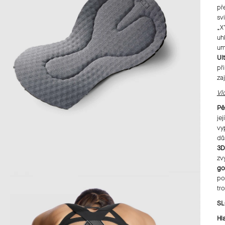
př
sv
„X
uh
um
Ul
př
za
Vl
Pě
je
vy
dů
3D
zv
go
po
tr
SL
Hl