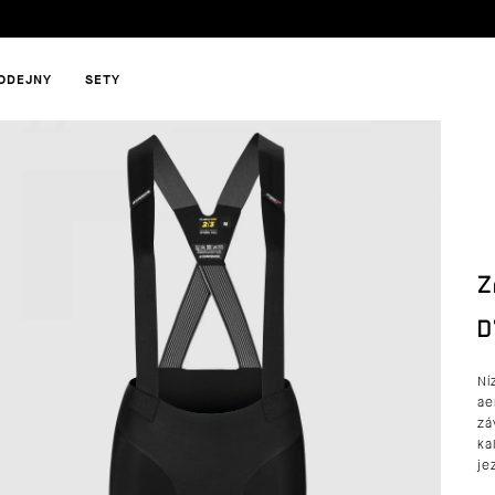
ODEJNY
SETY
HLEDAT
Z
DOPORUČUJEME
D
Ní
ae
zá
ka
je