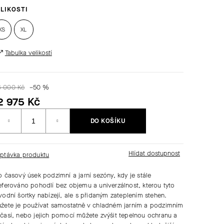
LIKOSTI
XS
XL
Tabulka velikostí
6 000 Kč
–50 %
2 975 Kč
Měrná
DO KOŠÍKU
ena:
ptávka produktu
o časový úsek podzimní a jarní sezóny, kdy je stále
eferováno pohodlí bez objemu a univerzálnost, kterou tyto
vodní šortky nabízejí, ale s přidaným zateplením stehen.
žete je používat samostatně v chladném jarním a podzimním
časí, nebo jejich pomocí můžete zvýšit tepelnou ochranu a