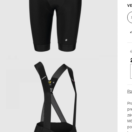
VE
c
Po
Pr
pr
zá
Mů
po