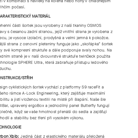
ytí v kombinaci s návleky na kolena nebo nohy v chladnějším
vlhčím počasí.
ARAKTERISTICKÝ MATERIÁL
ehenní části šortek jsou vyrobeny z naší tkaniny OSMOS
avy s česanou zadní stranou, jejíž vnitřní strana je vyrobena z
eecu, je vysoce izolační, prodyšná a velmi jemná k pokožce.
ější strana z osnovní pleteniny funguje jako „skořápka“ šortek
ky své kompresní struktuře a dále podporuje svaly nohou. Na
edním straně je v naší dvouvrstvé struktuře twinDeck použita
chnologie SPHERE Ultra, která zabraňuje přístupu ledového
duchu.
NSTRUKCE/STŘIH
sign cyklistických šortek vychází z platformy S9 raceFit a
šeho rámce A-Lock Engineering, který zajišťuje maximální
abilitu a jistí vloženou textilii na místě při šlapání. Naše šle
llBar, upravený ergoBox a jednodílný panel Butterfly fungují
olečně, když se vaše hmotnost přenáší do sedla a zajišťují
hodlí a stabilitu bez tření při vysokém výkonu.
CHNOLOGIE
rbon Xbib:
Jediná část z elastického materiálu přeložená