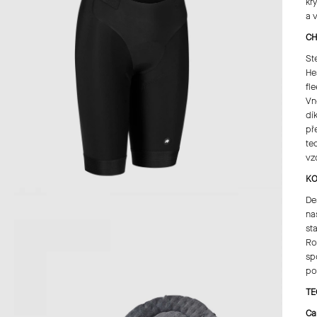
kr
a 
CH
St
He
fl
Vn
dí
př
te
vz
KO
De
na
st
Ro
sp
po
TE
Ca