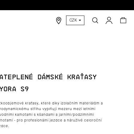
Hledat
Nák
Přihlášen
CZK
koší
ATEPLENÉ DÁMSKÉ KRAŤASY
YORA S9
zkoobjemové kraťasy, které díky izolačním materiálům a
rodynamickému střihu vyplňují mezeru mezi letními
vodními kalhotami s kšandami a jarními/podzimními
lhotami - pro profesionální jezdce a náruživé celoroční
zdce.