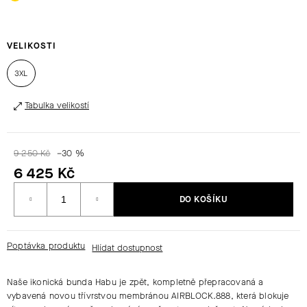
HLEDAT
VELIKOSTI
3XL
D
O
Tabulka velikostí
P
O
R
9 250 Kč
–30 %
U
6 425 Kč
Č
Měrná
U
DO KOŠÍKU
cena:
J
E
M
Poptávka produktu
E
Naše ikonická bunda Habu je zpět, kompletně přepracovaná a
vybavená novou třívrstvou membránou AIRBLOCK.888, která blokuje