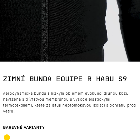
J
E
T
E
N
A
ZIMNÍ BUNDA EQUIPE R HABU S9
J
Aerodynamická bunda s nízkým objemem evokující druhou kůži,
Í
navržená s třívrstvou membránou a vysoce elastickými
termotextiliemi, které zajišťují nepromokavou izolaci a ochranu proti
T
větru.
?