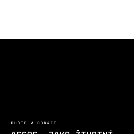
Z
Á
P
A
T
Í
BUĎTE V OBRAZE