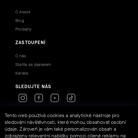
O Assos
Blog
Prodejny
ZASTOUPENÍ
O nás
Staňte se dealerem
Kariéra
SLEDUJTE NÁS
RYCHLÉ KONTAKTY
Tento web používá cookies a analytické nástroje pro
sledování návštěvnosti, které mohou obsahovat osobní
údaje. Zároveň je vám také personalizován obsah a
info@assos-shop.cz
zobrazeny relevantní nabídky pomoci cílené reklamy na
+420 605 234 525