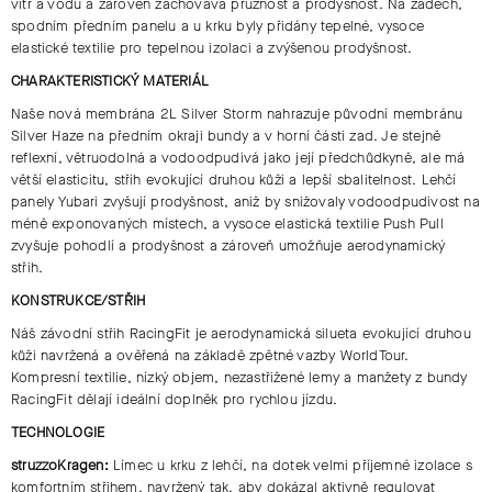
vítr a vodu a zároveň zachovává pružnost a prodyšnost. Na zádech,
spodním předním panelu a u krku byly přidány tepelné, vysoce
elastické textilie pro tepelnou izolaci a zvýšenou prodyšnost.
CHARAKTERISTICKÝ MATERIÁL
Naše nová membrána 2L Silver Storm nahrazuje původní membránu
Silver Haze na předním okraji bundy a v horní části zad. Je stejně
reflexní, větruodolná a vodoodpudivá jako její předchůdkyně, ale má
větší elasticitu, střih evokující druhou kůži a lepší sbalitelnost. Lehčí
panely Yubari zvyšují prodyšnost, aniž by snižovaly vodoodpudivost na
méně exponovaných místech, a vysoce elastická textilie Push Pull
zvyšuje pohodlí a prodyšnost a zároveň umožňuje aerodynamický
střih.
KONSTRUKCE/STŘIH
Náš závodní střih RacingFit je aerodynamická silueta evokující druhou
kůži navržená a ověřená na základě zpětné vazby WorldTour.
Kompresní textilie, nízký objem, nezastřižené lemy a manžety z bundy
RacingFit dělají ideální doplněk pro rychlou jízdu.
TECHNOLOGIE
struzzoKragen:
Límec u krku z lehčí, na dotek velmi příjemné izolace s
komfortním střihem, navržený tak, aby dokázal aktivně regulovat