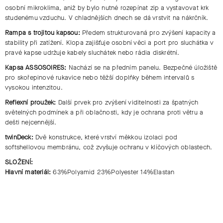
osobní mikroklima, aniž by bylo nutné rozepínat zip a vystavovat krk
studenému vzduchu. V chladnějších dnech se dá vrstvit na nákrčník.
Rampa s trojitou kapsou:
Předem strukturovaná pro zvýšení kapacity a
stability při zatížení. Klopa zajišťuje osobní věci a port pro sluchátka v
pravé kapse udržuje kabely sluchátek nebo rádia diskrétní.
Kapsa ASSOSOIRES:
Nachází se na předním panelu. Bezpečné úložiště
pro skořepinové rukavice nebo těžší doplňky během intervalů s
vysokou intenzitou.
Reflexní proužek:
Další prvek pro zvýšení viditelnosti za špatných
světelných podmínek a při oblačnosti, kdy je ochrana proti větru a
dešti nejcennější.
twinDeck:
Dvě konstrukce, které vrství měkkou izolaci pod
softshellovou membránu, což zvyšuje ochranu v klíčových oblastech.
SLOŽENÍ:
Hlavní materiál:
63%Polyamid 23%Polyester 14%Elastan