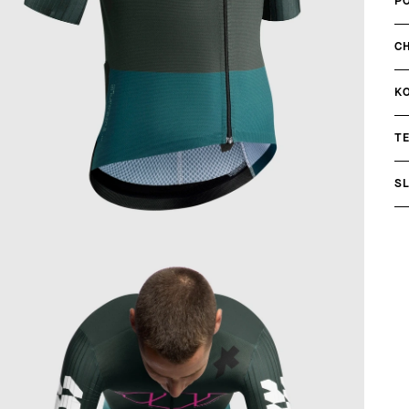
P
C
K
T
S