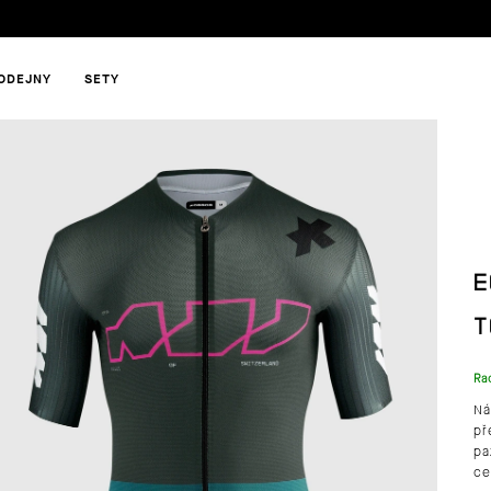
ODEJNY
SETY
HLEDAT
E
DOPORUČUJEME
T
Ra
Ná
př
pa
ce