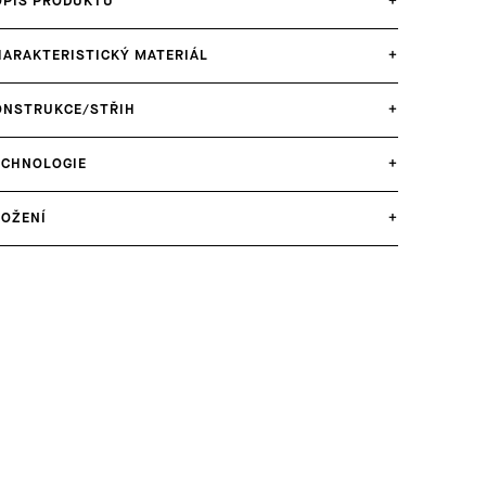
OPIS PRODUKTU
+
HARAKTERISTICKÝ MATERIÁL
+
ONSTRUKCE/STŘIH
+
ECHNOLOGIE
+
LOŽENÍ
+