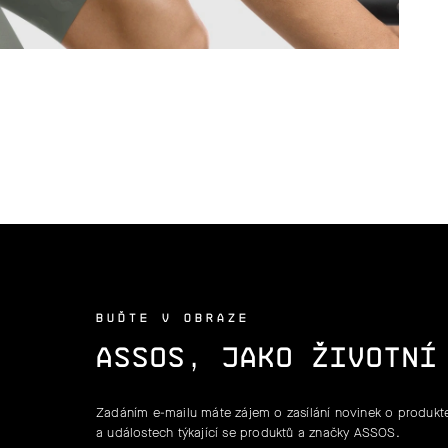
BUĎTE V OBRAZE
ASSOS, JAKO ŽIVOTNÍ
Zadáním e-mailu máte zájem o zasílání novinek o produkte
a událostech týkající se produktů a značky ASSOS.