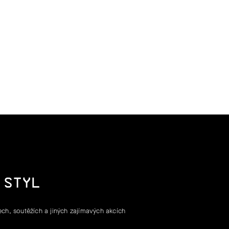
 STYL
ch, soutěžích a jiných zajímavých akcích