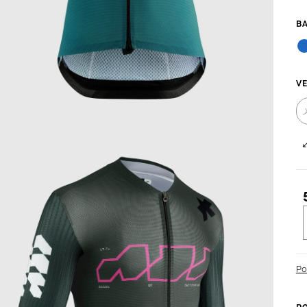
VE
c
Po