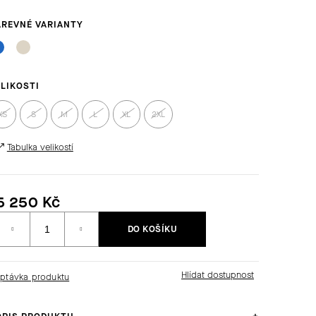
LIKOSTI
XS
S
M
L
XL
2XL
Tabulka velikostí
5 250 Kč
Měrná
DO KOŠÍKU
ena:
ptávka produktu