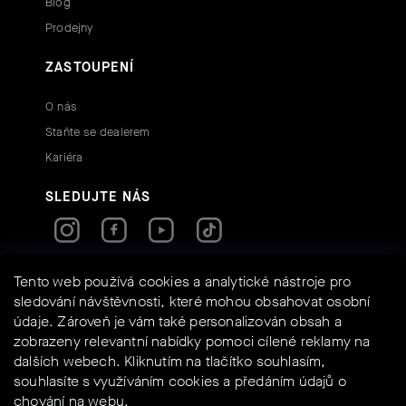
Blog
Prodejny
ZASTOUPENÍ
O nás
Staňte se dealerem
Kariéra
SLEDUJTE NÁS
RYCHLÉ KONTAKTY
Tento web používá cookies a analytické nástroje pro
sledování návštěvnosti, které mohou obsahovat osobní
údaje. Zároveň je vám také personalizován obsah a
info@assos-shop.cz
zobrazeny relevantní nabídky pomoci cílené reklamy na
+420 605 234 525
dalších webech. Kliknutím na tlačítko souhlasím,
Shoptet
Powered by
souhlasíte s využíváním cookies a předáním údajů o
chování na webu.