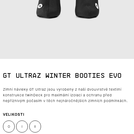
J
E
T
E
N
A
GT ULTRAZ WINTER BOOTIES EVO
J
Zimní návleky GT Ultraz jsou vyrobeny z naší dvouvrstvé textilní
Í
konstrukce twinDeck pro maximální izolaci a ochranu před
nepříznivým počasím v těch nejnáročnějších zimních podmínkách.
T
?
VELIKOSTI
0
I
II