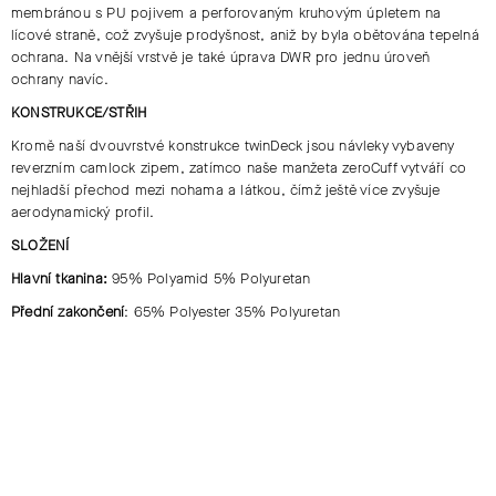
membránou s PU pojivem a perforovaným kruhovým úpletem na
lícové straně, což zvyšuje prodyšnost, aniž by byla obětována tepelná
ochrana. Na vnější vrstvě je také úprava DWR pro jednu úroveň
ochrany navíc.
KONSTRUKCE/STŘIH
Kromě naší dvouvrstvé konstrukce twinDeck jsou návleky vybaveny
reverzním camlock zipem, zatímco naše manžeta zeroCuff vytváří co
nejhladší přechod mezi nohama a látkou, čímž ještě více zvyšuje
aerodynamický profil.
SLOŽENÍ
Hlavní tkanina:
95% Polyamid 5% Polyuretan
Přední zakončení
: 65% Polyester 35% Polyuretan