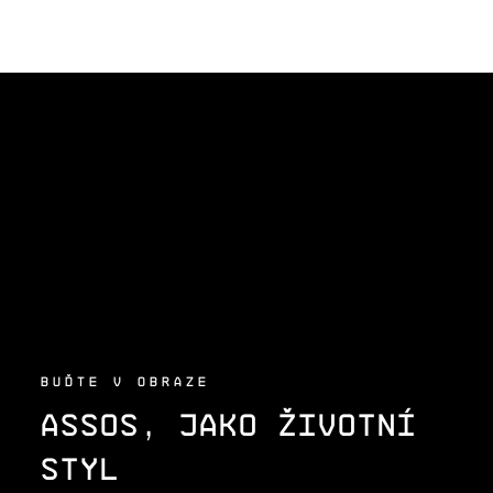
Z
Á
P
A
T
Í
BUĎTE V OBRAZE
ASSOS, JAKO ŽIVOTNÍ
STYL