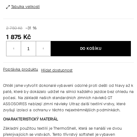
Tabulka velikostí
HLEDAT
2 750 Kč
–31 %
1 875 Kč
D
Měrná
O
DO KOŠÍKU
cena:
P
O
R
Poptávka produktu
U
Č
Chtěli jsme vytvořit dokonalé vybavení odolné proti dešti od hlavy až k
U
patě, které by dokázalo udržet na silnici každého jezdce bez ohledu na
J
počasí. Na základě našich standardních zimních návleků GT
E
ASSOSOIRES nabízejí zimní návleky Ultraz další textilní vrstvy, které
M
zvyšují izolaci a ochranu v těchto nejextrémnějších podmínkách.
E
CHARAKTERISTICKÝ MATERIÁL
Základní použitou textilií je ThermoShell, která se nanáší ve dvou
překrývajících se vrstvách. Tento třívrstvý softshell je vybaven