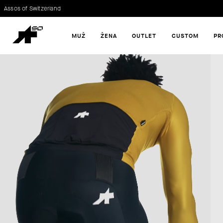
K
Assos of Switzerland
Zpět
Zpět
O
MUŽ
ŽENA
OUTLET
CUSTOM
PR
do
do
Š
obchodu
obchodu
CO POTŘEBUJETE NAJÍT?
Í
K