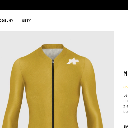
ODEJNY
SETY
HLEDAT
M
DOPORUČUJEME
Go
Le
oc
zj
be