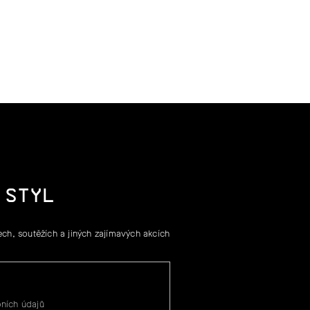
 STYL
ch, soutěžích a jiných zajímavých akcích
ních údajů