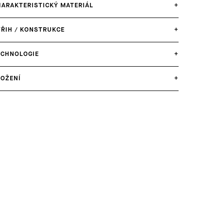
HARAKTERISTICKÝ MATERIÁL
+
TŘIH / KONSTRUKCE
+
ECHNOLOGIE
+
LOŽENÍ
+