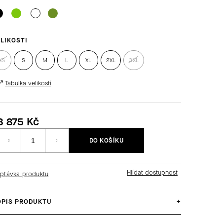
LIKOSTI
XS
S
M
L
XL
2XL
3XL
Tabulka velikostí
3 875 Kč
Měrná
DO KOŠÍKU
ena:
ptávka produktu
OPIS PRODUKTU
+