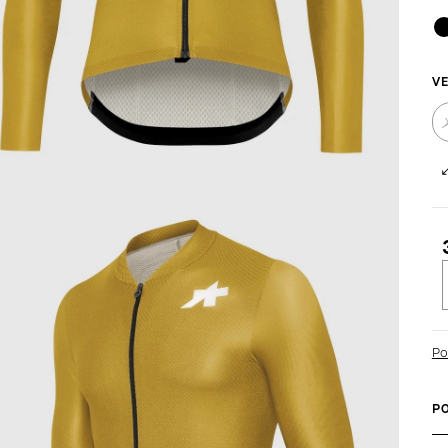
VE
c
Po
P