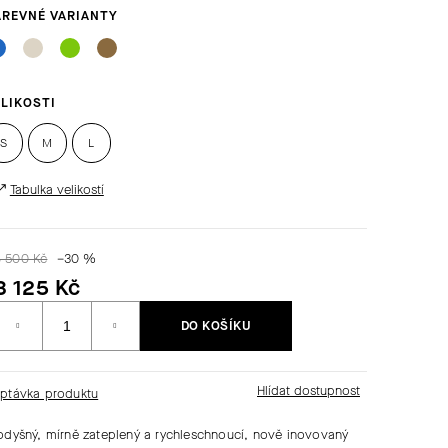
LIKOSTI
S
M
L
Tabulka velikostí
4 500 Kč
–30 %
3 125 Kč
Měrná
DO KOŠÍKU
ena:
ptávka produktu
odyšný, mírně zateplený a rychleschnoucí, nově inovovaný