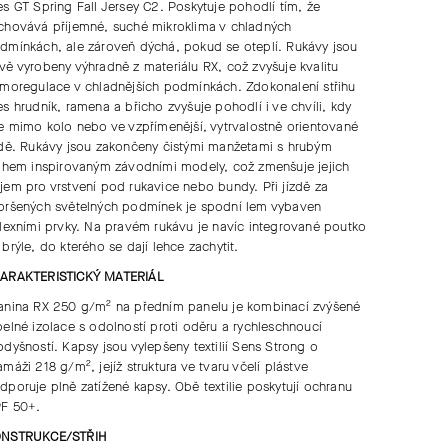
es GT Spring Fall Jersey C2. Poskytuje pohodlí tím, že
chovává příjemné, suché mikroklima v chladných
dmínkách, ale zároveň dýchá, pokud se oteplí. Rukávy jsou
vě vyrobeny výhradně z materiálu RX, což zvyšuje kvalitu
rmoregulace v chladnějších podmínkách. Zdokonalení střihu
es hrudník, ramena a břicho zvyšuje pohodlí i ve chvíli, kdy
te mimo kolo nebo ve vzpřímenější, vytrvalostně orientované
zdě. Rukávy jsou zakončeny čistými manžetami s hrubým
řihem inspirovaným závodními modely, což zmenšuje jejich
jem pro vrstvení pod rukavice nebo bundy. Při jízdě za
oršených světelných podmínek je spodní lem vybaven
flexními prvky. Na pravém rukávu je navíc integrované poutko
 brýle, do kterého se dají lehce zachytit.
ARAKTERISTICKÝ MATERIÁL
anina RX 250 g/m² na předním panelu je kombinací zvýšené
pelné izolace s odolností proti oděru a rychleschnoucí
odyšností. Kapsy jsou vylepšeny textilií Sens Strong o
amáži 218 g/m², jejíž struktura ve tvaru včelí plástve
dporuje plně zatížené kapsy. Obě textilie poskytují ochranu
F 50+.
NSTRUKCE/STŘIH