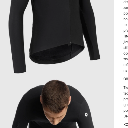
dr
za
po
no
te
př
js
jí
st
ob
zh
re
na
CH
Tk
te
pr
gr
po
UP
KO