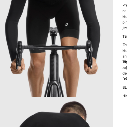
Př
hr
kt
pl
jíz
TE
Ze
kt
ani
Tr
za
de
Dr
SL
Hl