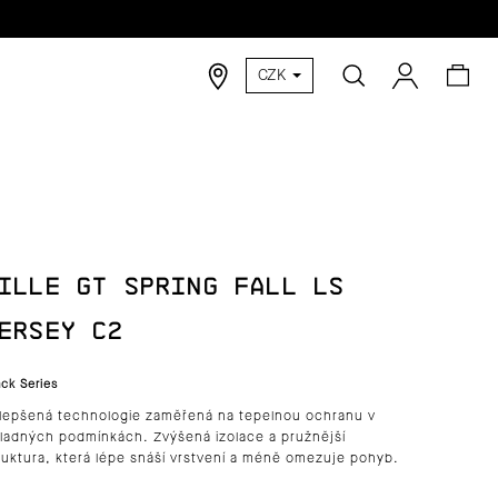
Hledat
Nák
Přihlášen
CZK
koší
ILLE GT SPRING FALL LS
ERSEY C2
ack Series
lepšená technologie zaměřená na tepelnou ochranu v
ladných podmínkách. Zvýšená izolace a pružnější
ruktura, která lépe snáší vrstvení a méně omezuje pohyb.