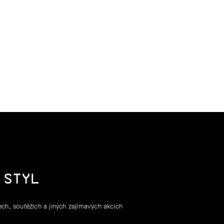
 STYL
ch, soutěžích a jiných zajímavých akcích