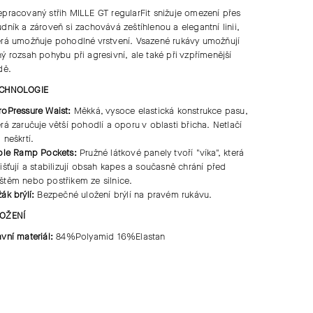
epracovaný střih MILLE GT regularFit snižuje omezení přes
udník a zároveň si zachovává zeštíhlenou a elegantní linii,
erá umožňuje pohodlné vrstvení. Vsazené rukávy umožňují
ný rozsah pohybu při agresivní, ale také při vzpřímenější
dě.
CHNOLOGIE
roPressure Waist:
Měkká, vysoce elastická konstrukce pasu,
erá zaručuje větší pohodlí a oporu v oblasti břicha. Netlačí
 neškrtí.
iple Ramp Pockets:
Pružné látkové panely tvoří "víka", která
jišťují a stabilizují obsah kapes a současně chrání před
štěm nebo postřikem ze silnice.
žák brýlí:
Bezpečné uložení brýlí na pravém rukávu.
OŽENÍ
avní materiál:
84%Polyamid 16%Elastan