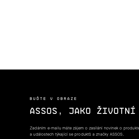
BUĎTE V OBRAZE
ASSOS, JAKO ŽIVOTNÍ
Zadáním e-mailu máte zájem o zasílání novinek o produkte
a událostech týkající se produktů a značky ASSOS.