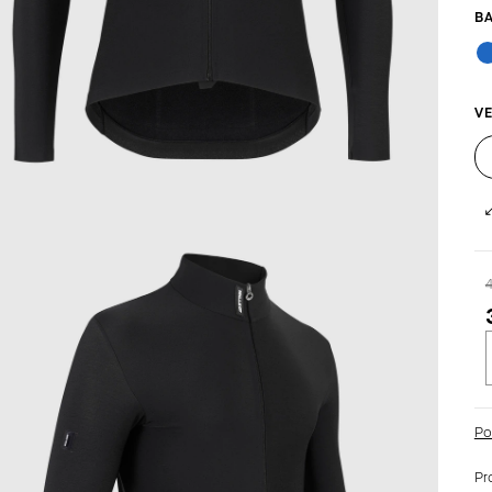
VE
c
Po
Pr