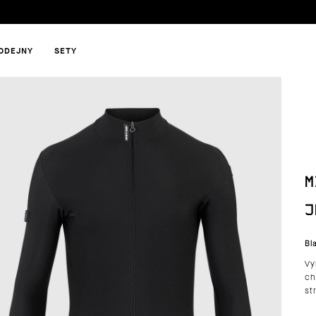
ODEJNY
SETY
HLEDAT
M
DOPORUČUJEME
J
Bl
Vy
ch
st