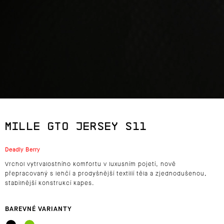
J
E
T
E
N
A
MILLE GTO JERSEY S11
J
Deadly Berry
Í
Vrchol vytrvalostního komfortu v luxusním pojetí, nově
T
přepracovaný s lehčí a prodyšnější textilií těla a zjednodušenou,
stabilnější konstrukcí kapes.
?