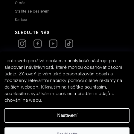
O nás
Staňte se dealerem
Kariéra
SLEDUJTE NÁS
RYCHLÉ KONTAKTY
Tento web používá cookies a analytické nástroje pro
sledování návštěvnosti, které mohou obsahovat osobní
údaje. Zároveň je vám také personalizován obsah a
info@assos-shop.cz
zobrazeny relevantní nabídky pomoci cílené reklamy na
+420 605 234 525
dalších webech. Kliknutím na tlačítko souhlasím,
Shoptet
Powered by
souhlasíte s využíváním cookies a předáním údajů o
chování na webu.
Nastavení
Vytvořil Shoptet