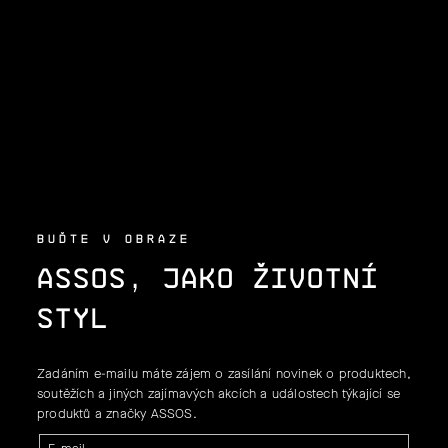
Á
P
A
T
Í
BUĎTE V OBRAZE
ASSOS, JAKO ŽIVOTNÍ
STYL
Zadáním e-mailu máte zájem o zasílání novinek o produktech,
soutěžích a jiných zajímavých akcích a událostech týkající se
produktů a značky ASSOS.