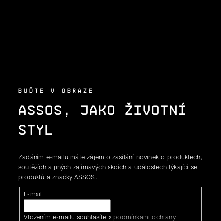
P
A
T
Í
BUĎTE V OBRAZE
ASSOS, JAKO ŽIVOTNÍ
STYL
Zadáním e-mailu máte zájem o zasílání novinek o produktech,
soutěžích a jiných zajímavých akcích a událostech týkající se
produktů a značky ASSOS.
E-mail
Vložením e-mailu souhlasíte s
podmínkami ochrany