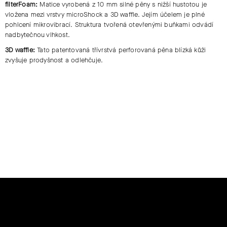
filterFoam:
Matice vyrobená z 10 mm silné pěny s nižší hustotou je
vložena mezi vrstvy microShock a 3D waffle. Jejím účelem je plné
pohlcení mikrovibrací. Struktura tvořená otevřenými buňkami odvádí
nadbytečnou vlhkost.
3D waffle:
Tato patentovaná třívrstvá perforovaná pěna blízká kůži
zvyšuje prodyšnost a odlehčuje.
Z
Á