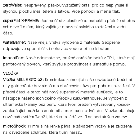
zeroWaist:
Neupravený, páskou vyztužený okraj pro co nejplynulejší
styčnou plochu mezi tělem a látkou. Více pohodlí a menší tlak.
superFlat X-FRAME:
Jediná část z elastického materiálu přeložená přes
sebe tvoří x-rám, který zajišťuje omezení svislého roztažení v zadní
části.
waterBarrier:
Naše vnější vrstva vyrobená z materiálu Geoprene
odpuzuje ve spodní části nohavice vodu a přilne k botám.
impactPad:
Nové odnímatelné, pružné chrániče boků z TPU, které mají
perforovaný povrch, který zvyšuje prodyšnost a usnadňuje pohyb.
VLOŽKA
Vložka MILLE GTO c2:
Konstrukce zahrnující naše osvědčené bočními
díly goldenGate bez stehů a s obrácenými švy pro pohodlí bez tření. V
přední části je tento náš nový superlehký materiál sunDeck, je to
nástupce našeho ikonického výrobku kukuPenthouse. Je vyroben z
ultraměkké tkaniny bez pěny, která tvoří předem vytvarovaný košíček
zohledňující mužskou anatomii a maximální odvětrání. Vložka obsahuje
nově náš systém Twin21, který se skládá ze tří samostatných vrstev:
microShock:
11 mm silná lehká pěna je základem vložky a je založena
na osvědčené struktuře, která tlumí nárazy.