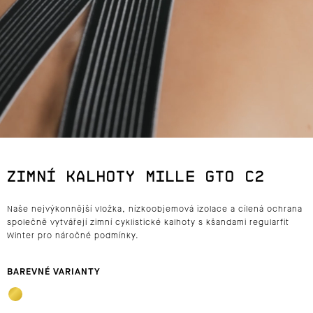
J
E
T
E
N
A
ZIMNÍ KALHOTY MILLE GTO C2
J
Naše nejvýkonnější vložka, nízkoobjemová izolace a cílená ochrana
Í
společně vytvářejí zimní cyklistické kalhoty s kšandami regularfit
Winter pro náročné podmínky.
T
?