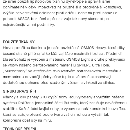
že jsme použili ripstopovou tkaninu dyneRope a upravili jsme
odnímatelné vložky ImpactPad na pružnější a prodyšnější konstrukci,
zvýšila se vestavěná odolnost proti oděru, ochrana proti nárazu a
pohodlí ASSOS bez tření a představuje tak nový standard pro
nejnáročnější zimní podmínky.
POUŽITÉ TKANINY
Hlavní použitou tkaninou je naše osvědčená OSMOS Heavy, která díky
česané straně přiléhající ke kůži zajišťuje maximální izolaci. Přední díl
blasenSchutz je vyroben z materiálu OSMOS Light a druhé překrývající
se vrstvy našeho perforovaného materiálu SPHERE Ultra Hole.
„Mikrootvory“ ve strečovém dvouvrstvém softshellovém materiálu s
membránou odvádějí přebytečné teplo a zároveň zachovávají
dodatečnou ochranu před studeným větrem a vlhkostí ze silnice.
STRUKTURA/STŘIH
Kšandy a díly panely GTO kryjící nohy jsou vyrobeny s využitím našeho
systému RollBar a jednodílné části Butterfly, který zaručuje osvědčenou
stabilitu. Každá část kryjící nohy je vybavena naší konstrukcí louvreTec,
která se zužuje přesně podle tvaru vašich nohou a vytváří tak
kompresní obal šitý na míru.
TECHNICKÉ ŘEŠENÍ