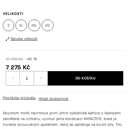
HLEDAT
VELIKOSTI
S
XL
2XL
3XL
D
Tabulka velikostí
O
P
O
12 250 Kč
–40 %
R
7 275 Kč
U
Měrná
Č
DO KOŠÍKU
cena:
U
J
E
Poptávka produktu
M
E
Abychom mohli navrhnout první zimní cyklistické kalhoty s kšandami
zaměřené na ochranu, vyvinuli jsme konstrukci
IMPACTOR
, která je
tvořena dvouvrstvým systémem, který se zaměřuje na boční díly. Tím,