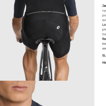
Ze
vy
po
sví
Lo
př
ma
Ra
kt
ae
SL
Hl