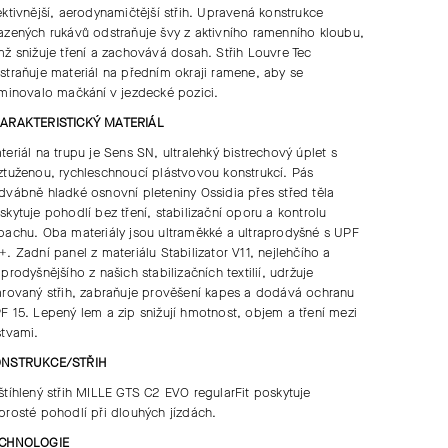
ektivnější, aerodynamičtější střih. Upravená konstrukce
azených rukávů odstraňuje švy z aktivního ramenního kloubu,
mž snižuje tření a zachovává dosah. Střih Louvre Tec
straňuje materiál na předním okraji ramene, aby se
iminovalo mačkání v jezdecké pozici.
ARAKTERISTICKÝ MATERIÁL
teriál na trupu je Sens SN, ultralehký bistrechový úplet s
ztuženou, rychleschnoucí plástvovou konstrukcí. Pás
dvábně hladké osnovní pleteniny Ossidia přes střed těla
skytuje pohodlí bez tření, stabilizační oporu a kontrolu
pachu. Oba materiály jsou ultraměkké a ultraprodyšné s UPF
+. Zadní panel z materiálu Stabilizator V11, nejlehčího a
jprodyšnějšího z našich stabilizačních textilií, udržuje
arovaný střih, zabraňuje prověšení kapes a dodává ochranu
F 15. Lepený lem a zip snižují hmotnost, objem a tření mezi
stvami.
NSTRUKCE/STŘIH
štíhlený střih MILLE GTS C2 EVO regularFit poskytuje
prosté pohodlí při dlouhých jízdách.
CHNOLOGIE