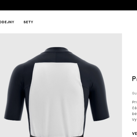
ODEJNY
SETY
HLEDAT
P
DOPORUČUJEME
Gu
Pr
čá
be
Vy
VE