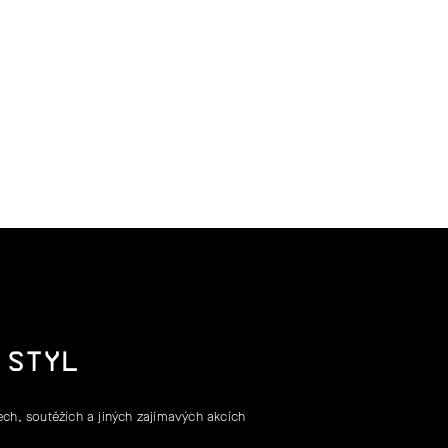
 STYL
ch, soutěžích a jiných zajímavých akcích