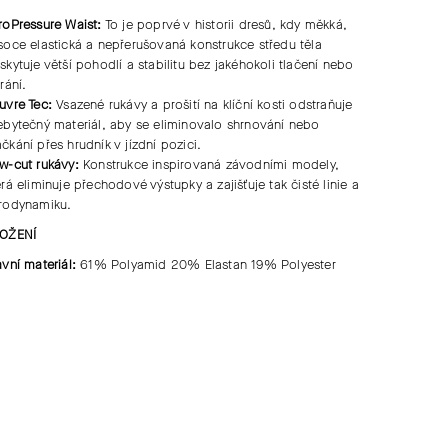
roPressure Waist:
To je poprvé v historii dresů, kdy měkká,
soce elastická a nepřerušovaná konstrukce středu těla
skytuje větší pohodlí a stabilitu bez jakéhokoli tlačení nebo
rání.
uvre Tec:
Vsazené rukávy a prošití na klíční kosti odstraňuje
ebytečný materiál, aby se eliminovalo shrnování nebo
čkání přes hrudník v jízdní pozici.
w-cut rukávy:
Konstrukce inspirovaná závodními modely,
erá eliminuje přechodové výstupky a zajišťuje tak čisté linie a
rodynamiku.
OŽENÍ
avní materiál:
61% Polyamid 20% Elastan 19% Polyester