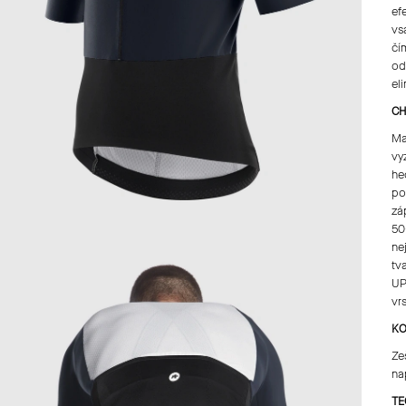
ef
vs
čí
od
el
CH
Ma
vy
he
po
zá
50
ne
tv
UP
vr
KO
Ze
na
TE