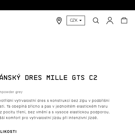
Hledat
Nák
Přihlášen
CZK
koší
ÁNSKÝ DRES MILLE GTS C2
npowder grey
votřídní vytrvalostní dres s konstrukcí bez zipu v podbřišní
sti. Ta obepíná břicho a pas v jednolitém elastickém tvaru
z pocitu tření, bez vlnění a s vysoce elastickou podporou.
šší komfort pro vytrvalostní jízdu při intenzivní jízdě.
LIKOSTI