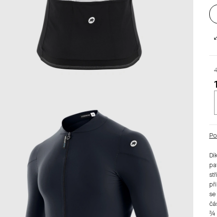
c
Po
Dí
pa
st
př
se
čá
¾ 