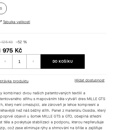
S
Tabulka velikostí
4 125 Kč
–52 %
1 975 Kč
Měrná
DO KOŠÍKU
ena:
ptávka produktu
ky kombinaci dvou našich patentovaných textilií a
tentovaného střihu s mapováním těla vytváří dres MILLE GTS
řih, který není omezující, ale zároveň je lehce kompresní a
iléhavější než náš běžný střih. Panel z materiálu Ossidia, který
 poprvé objevil u šortek MILLE GTS a GTO, obepíná střední
st těla a poskytuje stabilizaci a podporu, kterou nepřerušuje
zip, což zase eliminuje rýhy a shrnování na břiše a zajišťuje