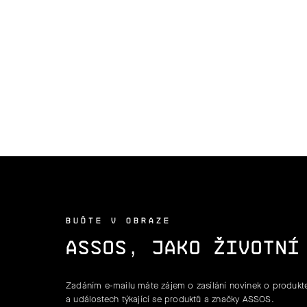
BUĎTE V OBRAZE
ASSOS, JAKO ŽIVOTNÍ
Zadáním e-mailu máte zájem o zasílání novinek o produkte
a událostech týkající se produktů a značky ASSOS.