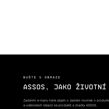
BUĎTE V OBRAZE
ASSOS, JAKO ŽIVOTNÍ
Zadáním e-mailu máte zájem o zasílání novinek o produkte
a událostech týkající se produktů a značky ASSOS.