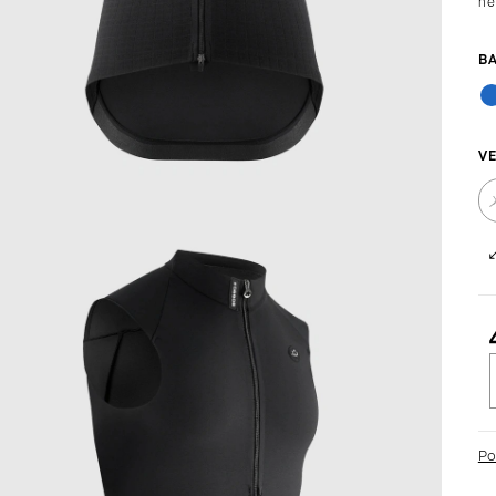
ne
VE
c
Po