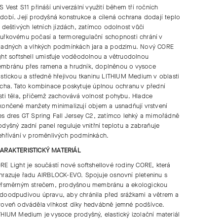
S Vest S11
přináší univerzální využití během tří ročních
dobí. Její prodyšná konstrukce a cílená ochrana dodají teplo
i deštivých letních jízdách, zatímco odolnost vůči
uřkovému počasí a termoregulační schopnosti chrání v
ladných a vlhkých podmínkách jara a podzimu. Nový
CORE
ght softshell
umisťuje voděodolnou a větruodolnou
mbránu přes ramena a hrudník, doplněnou o vysoce
astickou a středně hřejivou tkaninu
LITHIUM Medium
v oblasti
icha. Tato kombinace poskytuje úplnou ochranu v přední
sti těla, přičemž zachovává volnost pohybu. Hladce
končené manžety minimalizují objem a usnadňují vrstvení
es dres
GT Spring Fall Jersey C2
, zatímco lehký a mimořádně
odyšný zadní panel reguluje vnitřní teplotu a zabraňuje
ehřívání v proměnlivých podmínkách.
ARAKTERISTICKÝ MATERIÁL
RE Light
je součástí nové softshellové rodiny CORE, která
hrazuje řadu AIRBLOCK-EVO. Spojuje osnovní pleteninu s
yřsměrným strečem, prodyšnou membránu a ekologickou
doodpudivou úpravu, aby chránila před srážkami a větrem a
roveň odváděla vlhkost díky hedvábně jemné podšívce.
THIUM Medium
je vysoce prodyšný, elastický izolační materiál