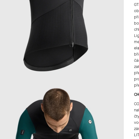
GT
ob
př
bo
ch
Li
me
el
bř
čá
za
př
pr
př
CH
CO
na
čt
vo
zá
LI