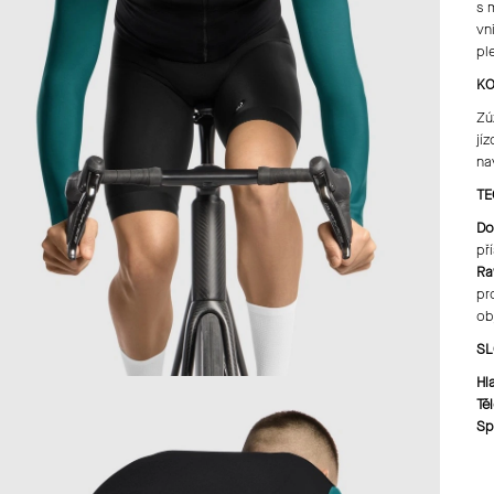
s 
vn
pl
KO
Zú
jí
na
TE
Do
př
Ra
pr
ob
SL
Hl
Tě
Sp