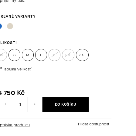
příjemný tlak.
LIKOSTI
XS
S
M
L
XL
2XL
3XL
Tabulka velikostí
4 750 Kč
Měrná
DO KOŠÍKU
ena:
ptávka produktu