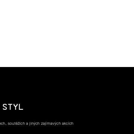
 STYL
ch, soutěžích a jiných zajímavých akcích