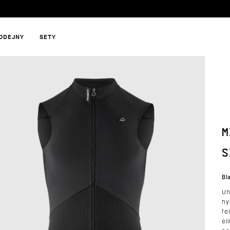
ODEJNY
SETY
HLEDAT
M
DOPORUČUJEME
S
Bl
Un
ny
ře
el