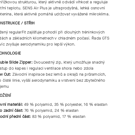
mřížkovou strukturou, který aktivně odvádí vlhkost a reguluje
itřní teplotu.
SENS Air Plus
je ultraprodyšná, lehká osnovní
etenina, která aktivně pomáhá udržovat vyvážené mikroklima.
NSTRUKCE / STŘIH
žený
regularFit
zajišťuje pohodlí při dlouhých tréninkových
zdách a základních kilometrech v chladném počasí. Řada
GTS
víc zvyšuje aerodynamiku pro lepší výkon.
CHNOLOGIE
uble Slide Zipper:
Dvoucestný zip, který umožňuje snadný
ístup do kapes i regulaci ventilace shora nebo zdola
w Cut:
Závodní inspirace bez lemů a okrajů na průramcích,
o čisté linie, vyšší aerodynamiku a vrstvení bez zbytečného
jemu
OŽENÍ
avní materiál:
49 % polyamid, 35 % polyester, 16 % elastan
lo zadní část:
76 % polyamid, 24 % elastan
odní přední část:
83 % polyamid, 17 % elastan