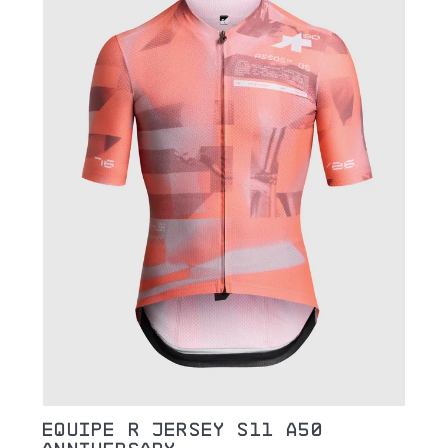
HLEDAT
D
O
P
O
R
U
Č
U
J
E
M
E
EQUIPE R JERSEY S11 A50