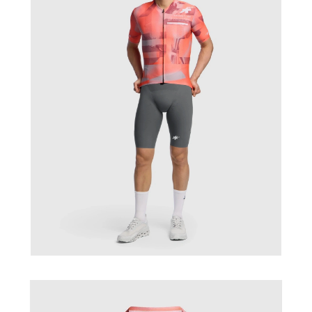
J
E
T
E
N
A
J
Í
T
?