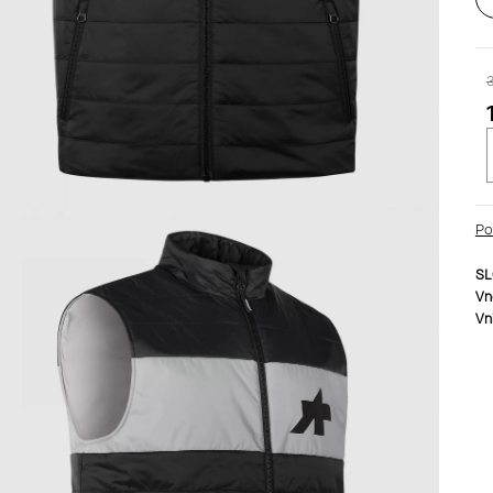
c
Po
SL
Vn
Vn