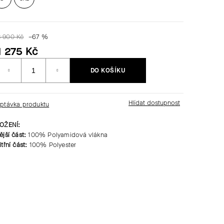
3 900 Kč
–67 %
1 275 Kč
Měrná
DO KOŠÍKU
ena:
ptávka produktu
OŽENÍ:
ější část:
100% Polyamidová vlákna
itřní část:
100% Polyester