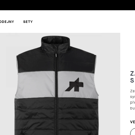
ODEJNY
SETY
HLEDAT
Z
S
DOPORUČUJEME
Za
sy
př
bu
VE