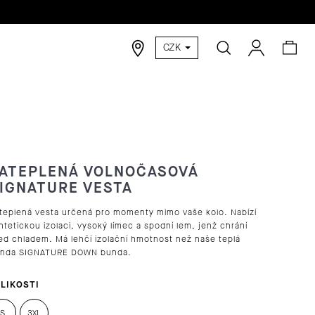
Hledat
Nák
Přihlášen
CZK
koší
ATEPLENÁ VOLNOČASOVÁ
IGNATURE VESTA
teplená vesta určená pro momenty mimo vaše kolo. Nabízí
ntetickou izolaci, vysoký límec a spodní lem, jenž chrání
ed chladem. Má lehčí izolační hmotnost než naše teplá
nda SIGNATURE DOWN bunda.
LIKOSTI
S
3XL