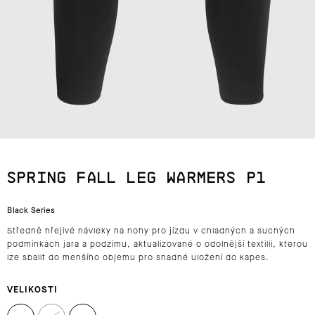
J
E
T
E
N
A
SPRING FALL LEG WARMERS P1
J
Black Series
Í
Středně hřejivé návleky na nohy pro jízdu v chladných a suchých
T
podmínkách jara a podzimu, aktualizované o odolnější textilii, kterou
lze sbalit do menšího objemu pro snadné uložení do kapes.
?
VELIKOSTI