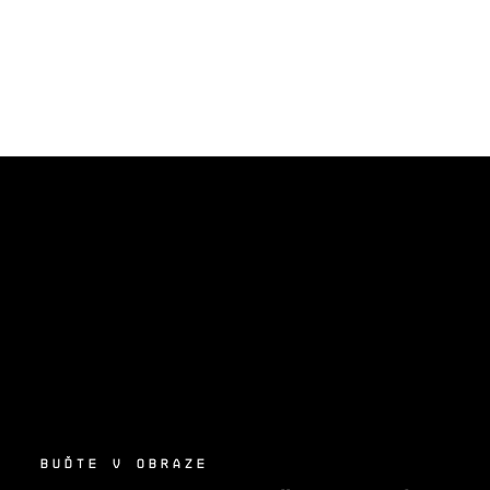
Z
Á
P
A
T
Í
BUĎTE V OBRAZE