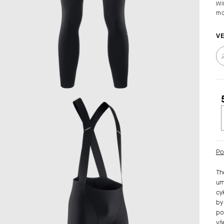
Wi
mo
VE
c
Po
Th
um
cy
by
po
vš