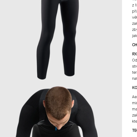
z 
př
vě
za
zb
ja
CH
RX
Od
st
te
na
KO
Ae
mi
ma
za
kt
TE