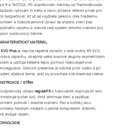
řad
R
a
TACTICA
. Při doplňkovém tréninku se
ThermoBooster
izpůsobí lyžování či běhu a navíc přidává reflexní prvek pro
tší bezpečnost. Ať už jej využijete jakkoliv, díky hladkému
končení a nízkoobjemové izolaci se snadno vrství bez
ytečného objemu a otevírá celý systém zimního vrstvení pro
kýkoli outdoorový trénink.
ARAKTERISTICKÝ MATERIÁL
 EVO Plus
je nejvíce tepelně izolační z celé rodiny RX EVO.
olává zápachu, obepíná velké svalové skupiny asymetrickým
rečem a udržuje tělesné teplo pomocí nízkoobjemové
rmoregulace. Osnovní pletenina je odolná proti oděru a při
tažení zůstává černá, aniž by prosvítala bílá elastická vlákna.
NSTRUKCE / STŘIH
rodynamický unisex
regularFit
s tvarováním kopírujícím tělo
nimalizuje počet švů, čímž eliminuje tření a zajišťuje
ximální pohodlí i snadné vrstvení. Pas a kotníky jsou
končeny hladkým okrajem s jemně kompresním držením,
eré snižuje objem.
CHNOLOGIE