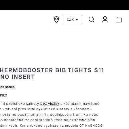
Hledat
Nák
Přihlášen
CZK
koší
HERMOBOOSTER BIB TIGHTS S11
 NO INSERT
ack series
ISEX
mní cyklistické kalhoty
bez vložky
s kšandami, navržené
o vrstvení přes letní cyklistické kraťasy s kšandami,
mostatné použití při zimním doplňkovém tréninku nebo
ko dodatečná izolační vrstva v těch nejextrémnějších
dmínkách. Konstrukčně vycházejí z modelu
GT HASHOOGI