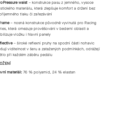
roPressure waist
– konstrukce pasu z jemného, vysoce
astického materiálu, která zlepšuje komfort a držení bez
příjemného tlaku či zařezávání
Frame
– nosná konstrukce původně vyvinutá pro Racing
ries, která omezuje prověšování v bederní oblasti a
abilizuje vložku i hlavní panely
flective
– široké reflexní pruhy na spodní části nohavic
yšují viditelnost v šeru a zatažených podmínkách, odrážejí
ětlo při každém záběru pedálu
OŽENÍ
avní materiál:
76 % polyamid, 24 % elastan