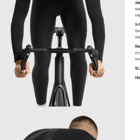
ze
el
ne
X-
Se
st
Re
zv
sv
SL
Hl