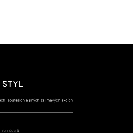
 STYL
ch, soutěžích a jiných zajímavých akcích
ních údajů