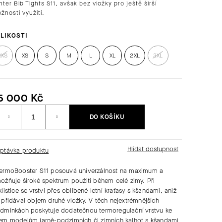
nter Bib Tights S11
, avšak bez vložky pro ještě širší
žnosti využití.
LIKOSTI
2XS
XS
S
M
L
XL
2XL
3XL
5 000 Kč
Měrná
DO KOŠÍKU
ena:
ptávka produktu
ermoBooster S11
posouvá univerzálnost na maximum a
ožňuje široké spektrum použití během celé zimy. Při
klistice se vrství přes oblíbené letní kraťasy s kšandami, aniž
 přidával objem druhé vložky. V těch nejextrémnějších
dmínkách poskytuje dodatečnou termoregulační vrstvu ke
em modelům jarně-podzimních či zimních kalhot s kšandami