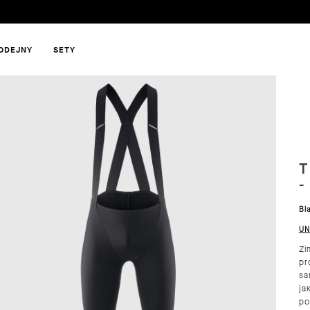
ODEJNY
SETY
HLEDAT
T
-
DOPORUČUJEME
Bl
UN
Zi
pr
sa
ja
po