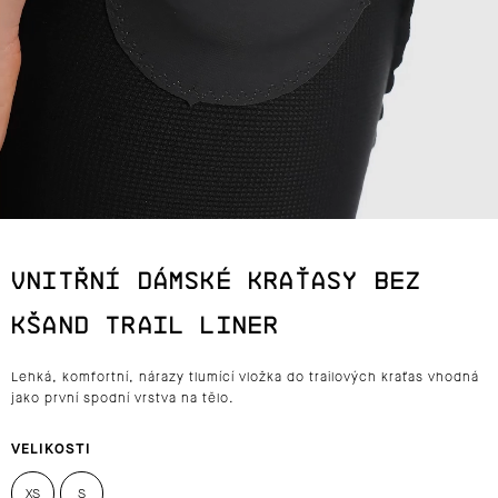
J
E
T
E
N
A
VNITŘNÍ DÁMSKÉ KRAŤASY BEZ
J
KŠAND TRAIL LINER
Í
Lehká, komfortní, nárazy tlumící vložka do trailových kraťas vhodná
T
jako první spodní vrstva na tělo.
?
VELIKOSTI
XS
S