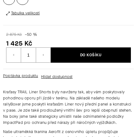
Tabulka velikostí
HLEDAT
2 875 Kč
–50 %
D
1 425 Kč
O
Měrná
P
DO KOŠÍKU
cena:
O
R
U
Poptávka produktu
Č
U
Kraťasy TRAIL Liner Shorts byly navrženy tak, aby vám poskytovaly
J
pohodlnou oporu při jízdě v terénu. Na základě našeho modelu
E
rallyBoxer jsme poskytli kraťasům Liner nový přední panel a konstrukci
M
v pase. Je zde také prodloužený vnitřní šev pro lepší obepnutí stehen.
E
Na boky jsme také strategicky umístili naše odnímatelné podložky
ImpactPad pro ochranu před nárazy při náročných vyjížďkách.
Naše ultraměkká tkanina Aerofit z osnovního úpletu propůjčuje