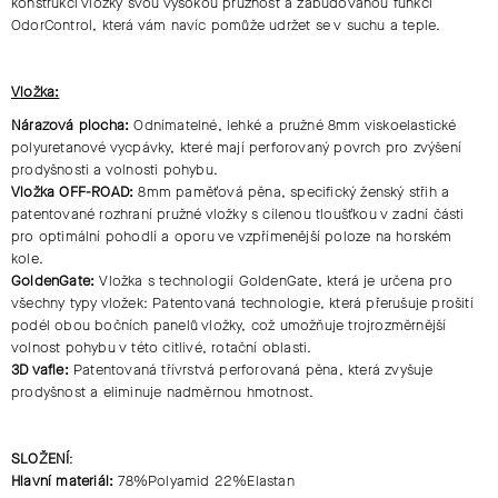
konstrukci vložky svou vysokou pružnost a zabudovanou funkci
OdorControl, která vám navíc pomůže udržet se v suchu a teple.
Vložka:
Nárazová plocha:
Odnímatelné, lehké a pružné 8mm viskoelastické
polyuretanové vycpávky, které mají perforovaný povrch pro zvýšení
prodyšnosti a volnosti pohybu.
Vložka OFF-ROAD:
8mm paměťová pěna, specifický ženský střih a
patentované rozhraní pružné vložky s cílenou tloušťkou v zadní části
pro optimální pohodlí a oporu ve vzpřímenější poloze na horském
kole.
GoldenGate:
Vložka s technologií GoldenGate, která je určena pro
všechny typy vložek: Patentovaná technologie, která přerušuje prošití
podél obou bočních panelů vložky, což umožňuje trojrozměrnější
volnost pohybu v této citlivé, rotační oblasti.
3D vafle:
Patentovaná třívrstvá perforovaná pěna, která zvyšuje
prodyšnost a eliminuje nadměrnou hmotnost.
SLOŽENÍ
:
Hlavní materiál:
78%Polyamid 22%Elastan