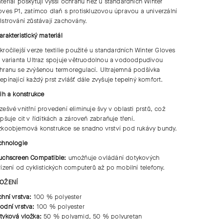
teriál poskytují vyšší ochranu než u standardních Winter
oves P1, zatímco dlaň s protiskluzovou úpravou a univerzální
lstrování zůstávají zachovány.
arakteristický materiál
kročilejší verze textilie použité u standardních Winter Gloves
, varianta Ultraz spojuje větruodolnou a vodoodpudivou
hranu se zvýšenou termoregulací. Ultrajemná podšívka
epínající každý prst zvlášť dále zvyšuje tepelný komfort.
řih a konstrukce
zešvé vnitřní provedení eliminuje švy v oblasti prstů, což
epšuje cit v řídítkách a zároveň zabraňuje tření.
zkoobjemová konstrukce se snadno vrství pod rukávy bundy.
chnologie
uchscreen Compatible:
umožňuje ovládání dotykových
řízení od cyklistických computerů až po mobilní telefony.
OŽENÍ
chní vrstva:
100 % polyester
odní vrstva:
100 % polyester
tyková vložka:
50 % polyamid, 50 % polyuretan