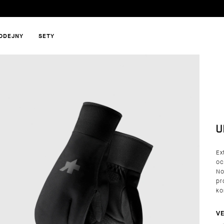
ODEJNY
SETY
HLEDAT
U
DOPORUČUJEME
Ex
oc
No
pr
ko
VE