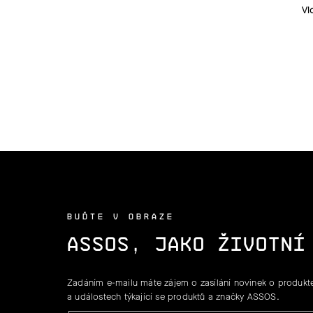
Vl
BUĎTE V OBRAZE
ASSOS, JAKO ŽIVOTNÍ
Zadáním e-mailu máte zájem o zasílání novinek o produkte
a událostech týkající se produktů a značky ASSOS.