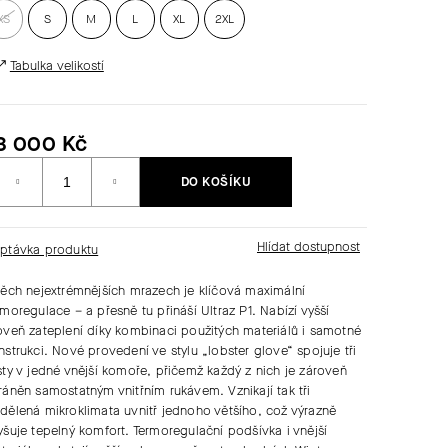
XS
S
M
L
XL
2XL
Tabulka velikostí
3 000 Kč
Měrná
DO KOŠÍKU
ena:
ptávka produktu
těch nejextrémnějších mrazech je klíčová maximální
rmoregulace – a přesně tu přináší Ultraz P1. Nabízí vyšší
oveň zateplení díky kombinaci použitých materiálů i samotné
nstrukci. Nové provedení ve stylu „lobster glove“ spojuje tři
sty v jedné vnější komoře, přičemž každý z nich je zároveň
ráněn samostatným vnitřním rukávem. Vznikají tak tři
dělená mikroklimata uvnitř jednoho většího, což výrazně
yšuje tepelný komfort. Termoregulační podšívka i vnější