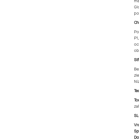
ma
Gl
po
Ch
Po
P1
oc
ob
St
Be
zl
Ní
Te
To
za
SL
Vr
Sp
Do