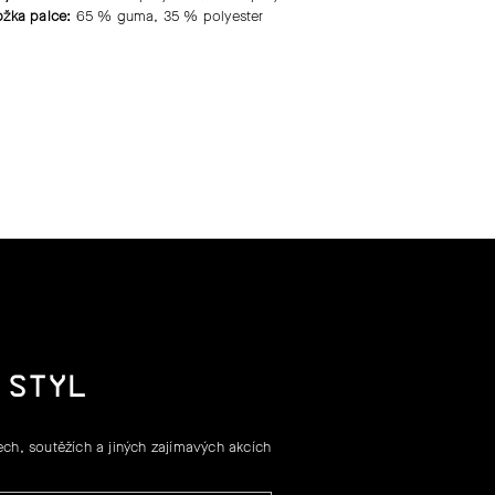
ožka palce:
65 % guma, 35 % polyester
 STYL
ch, soutěžích a jiných zajímavých akcích