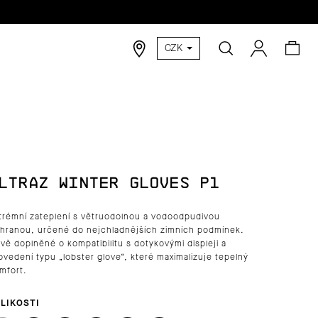
Hledat
Nák
Přihlášen
CZK
koší
LTRAZ WINTER GLOVES P1
trémní zateplení s větruodolnou a vodoodpudivou
hranou, určené do nejchladnějších zimních podmínek.
vě doplněné o kompatibilitu s dotykovými displeji a
ovedení typu „lobster glove“, které maximalizuje tepelný
mfort.
LIKOSTI