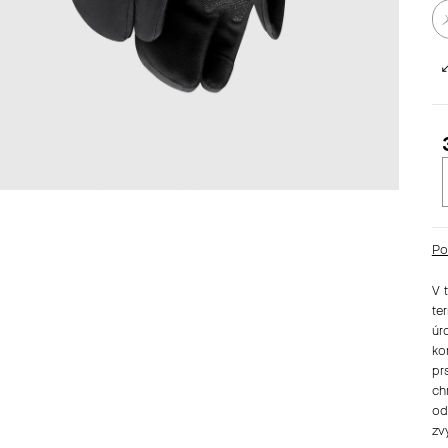
c
Po
V 
te
úr
ko
pr
ch
od
zv