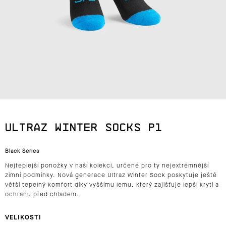
J
E
T
E
N
A
ULTRAZ WINTER SOCKS P1
J
Black Series
Í
Nejteplejší ponožky v naší kolekci, určené pro ty nejextrémnější
T
zimní podmínky. Nová generace
Ultraz Winter Sock
poskytuje ještě
větší tepelný komfort díky vyššímu lemu, který zajišťuje lepší krytí a
?
ochranu před chladem.
VELIKOSTI