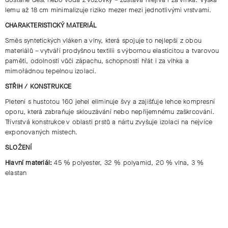
lemu až 18 cm minimalizuje riziko mezer mezi jednotlivými vrstvami.
CHARAKTERISTICKÝ MATERIÁL
Směs syntetických vláken a vlny, která spojuje to nejlepší z obou
materiálů – vytváří prodyšnou textilii s výbornou elasticitou a tvarovou
pamětí, odolností vůči zápachu, schopností hřát i za vlhka a
mimořádnou tepelnou izolací.
STŘIH / KONSTRUKCE
Pletení s hustotou 160 jehel eliminuje švy a zajišťuje lehce kompresní
oporu, která zabraňuje sklouzávání nebo nepříjemnému zaškrcování.
Třívrstvá konstrukce v oblasti prstů a nártu zvyšuje izolaci na nejvíce
exponovaných místech.
SLOŽENÍ
Hlavní materiál:
45 % polyester, 32 % polyamid, 20 % vlna, 3 %
elastan