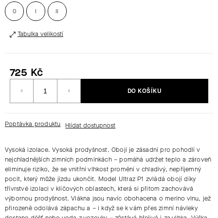
0
I
II
HLEDAT
Tabulka velikostí
D
725 Kč
O
Měrná
P
DO KOŠÍKU
cena:
O
R
U
Poptávka produktu
Č
U
J
Vysoká izolace. Vysoká prodyšnost. Obojí je zásadní pro pohodlí v
nejchladnějších zimních podmínkách – pomáhá udržet teplo a zároveň
E
eliminuje riziko, že se vnitřní vlhkost promění v chladivý, nepříjemný
M
pocit, který může jízdu ukončit. Model
Ultraz P1
zvládá obojí díky
E
třívrstvé izolaci v klíčových oblastech, která si přitom zachovává
výbornou prodyšnost. Vlákna jsou navíc obohacena o merino vlnu, jež
přirozeně odolává zápachu a – i když se k vám přes zimní návleky
dostane déšť nebo voda z vozovky – zůstává hřejivá i za vlhka. Výška