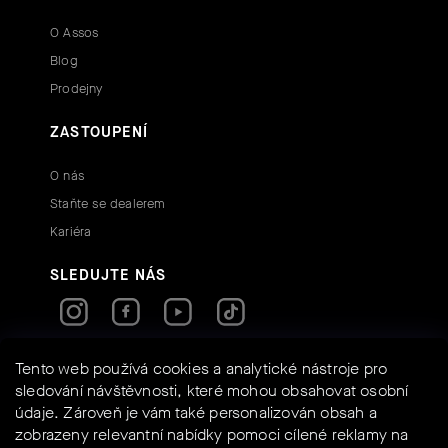
O Assos
Blog
Prodejny
ZASTOUPENÍ
O nás
Staňte se dealerem
Kariéra
SLEDUJTE NÁS
RYCHLÉ KONTAKTY
Tento web používá cookies a analytické nástroje pro
sledování návštěvnosti, které mohou obsahovat osobní
údaje. Zároveň je vám také personalizován obsah a
info@assos-shop.cz
zobrazeny relevantní nabídky pomoci cílené reklamy na
+420 605 234 525