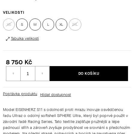
VELIKOSTI
HLEDAT
XS
S
M
L
XL
2XL
Tabulka velikostí
D
O
P
O
8 750 Kč
R
Měrná
U
DO KOŠÍKU
cena:
Č
U
J
Poptávka produktu
E
M
Model EISENHERZ S11 s odolností proti mrazu inovuje osvědčenou
E
řadu Ultraz o odolný softshell SPHERE Ultra, který byl poprvé použit v
závodní řadě Racing Series. Tato textilie zajišťuje pružnější a lépe
padnoucí střih a zároveň zvyšuje prodyšnost ve srovnání s předchozím
modelem. Na přední straně, nohavicích a bocích je navrstvena přes