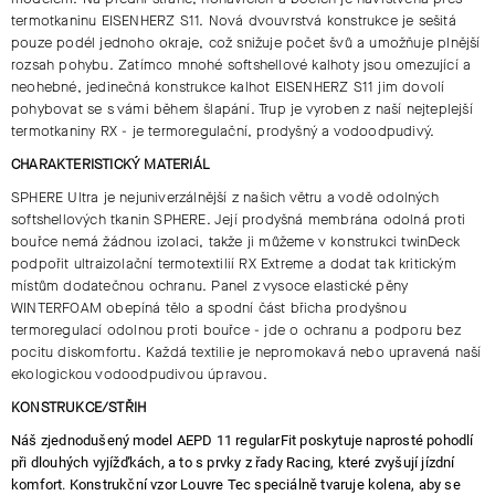
termotkaninu EISENHERZ S11. Nová dvouvrstvá konstrukce je sešitá
pouze podél jednoho okraje, což snižuje počet švů a umožňuje plnější
rozsah pohybu. Zatímco mnohé softshellové kalhoty jsou omezující a
neohebné, jedinečná konstrukce kalhot EISENHERZ S11 jim dovolí
pohybovat se s vámi během šlapání. Trup je vyroben z naší nejteplejší
termotkaniny RX - je termoregulační, prodyšný a vodoodpudivý.
CHARAKTERISTICKÝ MATERIÁL
SPHERE Ultra je nejuniverzálnější z našich větru a vodě odolných
softshellových tkanin SPHERE. Její prodyšná membrána odolná proti
bouřce nemá žádnou izolaci, takže ji můžeme v konstrukci twinDeck
podpořit ultraizolační termotextilií RX Extreme a dodat tak kritickým
místům dodatečnou ochranu. Panel z vysoce elastické pěny
WINTERFOAM obepíná tělo a spodní část břicha prodyšnou
termoregulací odolnou proti bouřce - jde o ochranu a podporu bez
pocitu diskomfortu. Každá textilie je nepromokavá nebo upravená naší
ekologickou vodoodpudivou úpravou.
KONSTRUKCE/STŘIH
Náš zjednodušený model AEPD 11 regularFit poskytuje naprosté pohodlí
při dlouhých vyjížďkách, a to s prvky z řady Racing, které zvyšují jízdní
komfort. Konstrukční vzor Louvre Tec speciálně tvaruje kolena, aby se