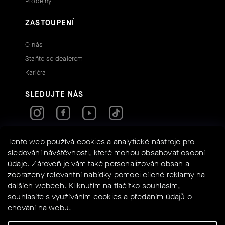
Prodejny
ZASTOUPENÍ
O nás
Staňte se dealerem
Kariéra
SLEDUJTE NÁS
RYCHLÉ KONTAKTY
Tento web používá cookies a analytické nástroje pro
sledování návštěvnosti, které mohou obsahovat osobní
údaje. Zároveň je vám také personalizován obsah a
info@assos-shop.cz
zobrazeny relevantní nabídky pomoci cílené reklamy na
+420 605 234 525
dalších webech. Kliknutím na tlačítko souhlasím,
Shoptet
Powered by
souhlasíte s využíváním cookies a předáním údajů o
chování na webu.