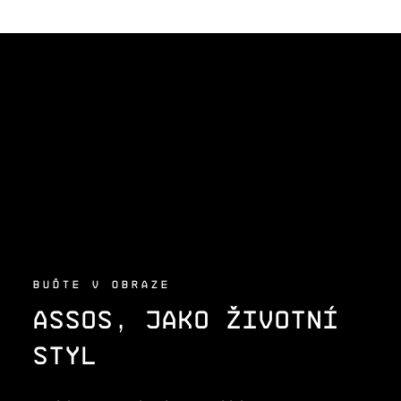
Z
Á
P
A
T
Í
BUĎTE V OBRAZE
ASSOS, JAKO ŽIVOTNÍ
STYL