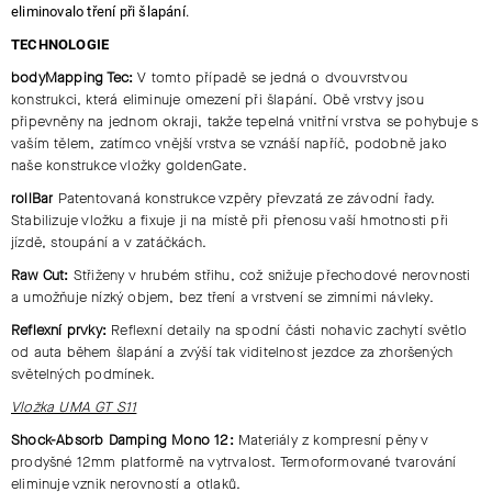
eliminovalo tření při šlapání.
TECHNOLOGIE
bodyMapping Tec:
V tomto případě se jedná o dvouvrstvou
konstrukci, která eliminuje omezení při šlapání. Obě vrstvy jsou
připevněny na jednom okraji, takže tepelná vnitřní vrstva se pohybuje s
vaším tělem, zatímco vnější vrstva se vznáší napříč, podobně jako
naše konstrukce vložky goldenGate.
rollBar
Patentovaná konstrukce vzpěry převzatá ze závodní řady.
Stabilizuje vložku a fixuje ji na místě při přenosu vaší hmotnosti při
jízdě, stoupání a v zatáčkách.
Raw Cut:
Střiženy v hrubém střihu, což snižuje přechodové nerovnosti
a umožňuje nízký objem, bez tření a vrstvení se zimními návleky.
Reflexní prvky:
Reflexní detaily na spodní části nohavic zachytí světlo
od auta během šlapání a zvýší tak viditelnost jezdce za zhoršených
světelných podmínek.
Vložka UMA GT S11
Shock-Absorb Damping Mono 12:
Materiály z kompresní pěny v
prodyšné 12mm platformě na vytrvalost. Termoformované tvarování
eliminuje vznik nerovností a otlaků.