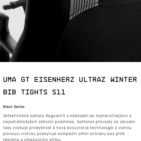
J
E
T
E
N
A
UMA GT EISENHERZ ULTRAZ WINTER
J
BIB TIGHTS S11
Í
Black Series
T
Zefektivněné kalhoty RegularFit s kšandami do nejnáročnějších a
?
nejextrémnějších zimních podmínek. Softshell převzatý ze závodní
řady zvyšuje prodyšnost a nová dvouvrstvá technologie s volnou
plovoucí vrstvou poskytuje kompletní zimní ochranu bez příliš
těsného a omezujícího střihu.