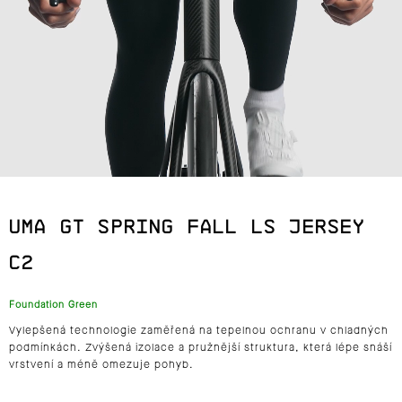
J
E
T
E
N
A
UMA GT SPRING FALL LS JERSEY
J
C2
Í
Foundation Green
T
Vylepšená technologie zaměřená na tepelnou ochranu v chladných
?
podmínkách. Zvýšená izolace a pružnější struktura, která lépe snáší
vrstvení a méně omezuje pohyb.