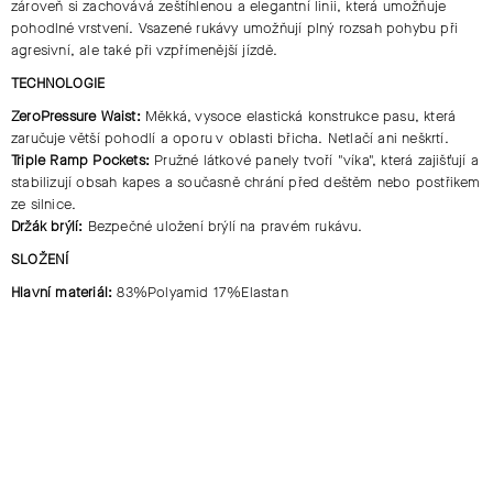
zároveň si zachovává zeštíhlenou a elegantní linii, která umožňuje
pohodlné vrstvení. Vsazené rukávy umožňují plný rozsah pohybu při
agresivní, ale také při vzpřímenější jízdě.
TECHNOLOGIE
ZeroPressure Waist:
Měkká, vysoce elastická konstrukce pasu, která
zaručuje větší pohodlí a oporu v oblasti břicha. Netlačí ani neškrtí.
Triple Ramp Pockets:
Pružné látkové panely tvoří "víka", která zajišťují a
stabilizují obsah kapes a současně chrání před deštěm nebo postřikem
ze silnice.
Držák brýlí:
Bezpečné uložení brýlí na pravém rukávu.
SLOŽENÍ
Hlavní materiál:
83%Polyamid 17%Elastan