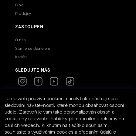
Blog
Prodejny
ZASTOUPENÍ
O nás
Staňte se dealerem
Kariéra
SLEDUJTE NÁS
RYCHLÉ KONTAKTY
Tento web používá cookies a analytické nástroje pro
sledování návštěvnosti, které mohou obsahovat osobní
údaje. Zároveň je vám také personalizován obsah a
info@assos-shop.cz
zobrazeny relevantní nabídky pomoci cílené reklamy na
+420 605 234 525
dalších webech. Kliknutím na tlačítko souhlasím,
Shoptet
Powered by
souhlasíte s využíváním cookies a předáním údajů o