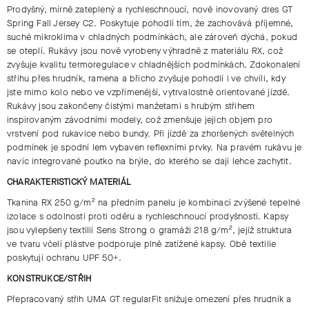
Prodyšný, mírně zateplený a rychleschnoucí, nově inovovaný dres GT
Spring Fall Jersey C2. Poskytuje pohodlí tím, že zachovává příjemné,
suché mikroklima v chladných podmínkách, ale zároveň dýchá, pokud
se oteplí. Rukávy jsou nově vyrobeny výhradně z materiálu RX, což
zvyšuje kvalitu termoregulace v chladnějších podmínkách. Zdokonalení
střihu přes hrudník, ramena a břicho zvyšuje pohodlí i ve chvíli, kdy
jste mimo kolo nebo ve vzpřímenější, vytrvalostně orientované jízdě.
Rukávy jsou zakončeny čistými manžetami s hrubým střihem
inspirovaným závodními modely, což zmenšuje jejich objem pro
vrstvení pod rukavice nebo bundy. Při jízdě za zhoršených světelných
podmínek je spodní lem vybaven reflexními prvky. Na pravém rukávu je
navíc integrované poutko na brýle, do kterého se dají lehce zachytit.
CHARAKTERISTICKÝ MATERIÁL
Tkanina RX 250 g/m² na předním panelu je kombinací zvýšené tepelné
izolace s odolností proti oděru a rychleschnoucí prodyšností. Kapsy
jsou vylepšeny textilií Sens Strong o gramáži 218 g/m², jejíž struktura
ve tvaru včelí plástve podporuje plně zatížené kapsy. Obě textilie
poskytují ochranu UPF 50+.
KONSTRUKCE/STŘIH
Přepracovaný střih UMA GT regularFit snižuje omezení přes hrudník a