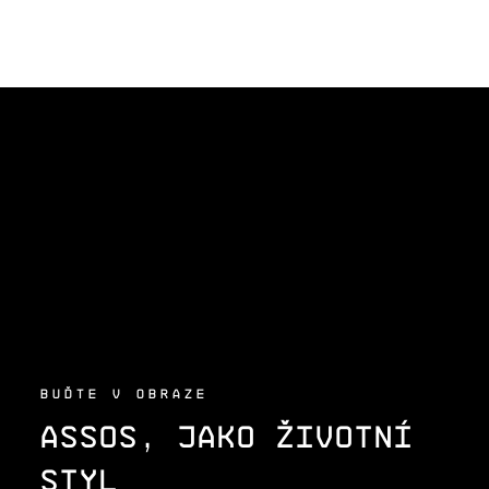
Z
Á
P
A
T
Í
BUĎTE V OBRAZE
ASSOS, JAKO ŽIVOTNÍ
STYL