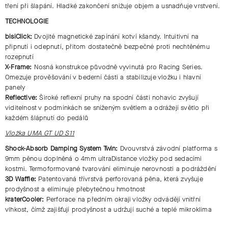
tření při šlapání. Hladké zakončení snižuje objem a usnadňuje vrstvení.
TECHNOLOGIE
bisiClick:
Dvojité magnetické zapínání kotví kšandy. Intuitivní na
připnutí i odepnutí, přitom dostatečně bezpečné proti nechtěnému
rozepnutí
X-Frame:
Nosná konstrukce původně vyvinutá pro Racing Series.
Omezuje prověšování v bederní části a stabilizuje vložku i hlavní
panely
Reflective:
Široké reflexní pruhy na spodní části nohavic zvyšují
viditelnost v podmínkách se sníženým světlem a odrážejí světlo při
každém šlápnutí do pedálů
Vložka UMA GT UD S11
Shock-Absorb Damping System Twin:
Dvouvrstvá závodní platforma s
9mm pěnou doplněná o 4mm ultraDistance vložky pod sedacími
kostmi. Termoformované tvarování eliminuje nerovnosti a podráždění
3D Waffle:
Patentovaná třívrstvá perforovaná pěna, která zvyšuje
prodyšnost a eliminuje přebytečnou hmotnost
kraterCooler:
Perforace na předním okraji vložky odvádějí vnitřní
vlhkost, čímž zajišťují prodyšnost a udržují suché a teplé mikroklima