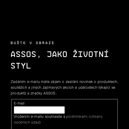
A
T
Í
BUĎTE V OBRAZE
ASSOS, JAKO ŽIVOTNÍ
STYL
Zadáním e-mailu máte zájem o zasílání novinek o produktech,
soutěžích a jiných zajímavých akcích a událostech týkající se
produktů a značky ASSOS.
E-mail
Vložením e-mailu souhlasíte s
podmínkami ochrany
osobních údajů