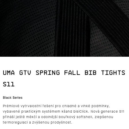
J
E
T
E
N
A
UMA GTV SPRING FALL BIB TIGHTS
J
S11
Í
Black Series
T
Prémiové vytrvalostní řešení pro chladné a vlhké podmínky,
?
vybavené praktickým systémem kšand
bisiClick
. Nová generace
S11
přináší ještě měkčí a odolnější bouřkový softshell, zlepšenou
termoregulaci a zvýšenou prodyšnost.