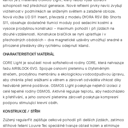
schopnosti než předchozí generace. Nové reflexní prvky navíc zvyšují
viditelnost v podmínkách se sníženým světlem a zatažené obloze.
Nová vložka
UD S11 Insert
, převzatá z modelu
DYORA RSV Bib Shorts
S11
, obsahuje dodatečné tlumicí moduly pod sedacími kostmi a
vysoce prodyšnou konstrukci – maximum pohodlí i při jízdách na
dlouhé vzdálenosti. Konstrukce
bisiClick
se nyní uplatňuje i v
přechodných obdobích – dva magnetické uzávěry umožňují snadné a
přirozené přestávky díky rychlému odepnutí kšand.
CHARAKTERISTICKÝ MATERIÁL
CORE Light
je součástí nové softshellové rodiny CORE, která nahrazuje
řadu AIRBLOCK-EVO. Spojuje osnovní pleteninu s čtyřsměrným
strečem, prodyšnou membránu a ekologickou vodoodpudivou úpravu,
aby chránila před srážkami a větrem a zároveň odváděla vlhkost díky
hedvábně jemné podšívce.
OSMOS Light
poskytuje nejlehčí izolaci z
celé tepelné rodiny OSMOS. Aktivně reguluje teplotu, aby nedocházelo
k přehřívání, a jeho osnovní pletenina zároveň poskytuje kompresní
podporu stimulující krevní oběh.
KONSTRUKCE / STŘIH
Zúžený
regularFit
zajišťuje celkové pohodlí při delších jízdách, zatímco
střihové řešení
Louvre Tec
speciálně tvaruje oblast kolen a eliminuje