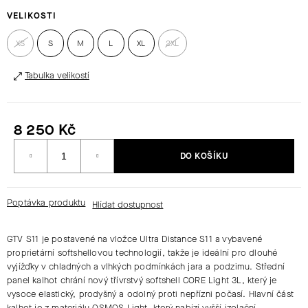
VELIKOSTI
HLEDAT
XS
S
M
L
XL
2XL
Tabulka velikostí
D
O
P
8 250 Kč
O
Měrná
R
DO KOŠÍKU
cena:
U
Č
U
Poptávka produktu
J
E
GTV S11
je postavené na vložce
Ultra Distance S11
a vybavené
M
proprietární softshellovou technologií, takže je ideální pro dlouhé
E
vyjížďky v chladných a vlhkých podmínkách jara a podzimu. Střední
panel kalhot chrání nový třívrstvý softshell
CORE Light 3L
, který je
vysoce elastický, prodyšný a odolný proti nepřízni počasí. Hlavní část
kalhot je z materiálu
OSMOS Light
, který nabízí vyšší izolační