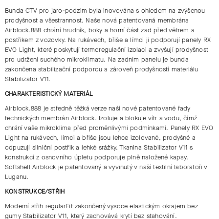
Bunda GTV pro jaro-podzim byla inovována s ohledem na zvýšenou
prodyšnost a všestrannost. Naše nová patentovaná membrána
Airblock.888 chrání hrudník, boky a horní část zad před větrem a
postřikem z vozovky. Na rukávech, břiše a límci ji podporují panely RX
EVO Light, které poskytují termoregulační izolaci a zvyšují prodyšnost
pro udržení suchého mikroklimatu. Na zadním panelu je bunda
zakončena stabilizační podporou a zároveň prodyšností materiálu
Stabilizator V11.
CHARAKTERISTICKÝ MATERIÁL
Airblock.888 je středně těžká verze naší nové patentované řady
technických membrán Airblock. Izoluje a blokuje vítr a vodu, čímž
chrání vaše mikroklima před proměnlivými podmínkami. Panely RX EVO
Light na rukávech, límci a břiše jsou lehce izolované, prodyšné a
odpuzují silniční postřik a lehké srážky. Tkanina Stabilizator V11 s
konstrukcí z osnovního úpletu podporuje plně naložené kapsy.
Softshell Airblock je patentovaný a vyvinutý v naší textilní laboratoři v
Luganu.
KONSTRUKCE/STŘIH
Moderní střih regularFit zakončený vysoce elastickým okrajem bez
gumy Stabilizator V11, který zachovává krytí bez stahování.