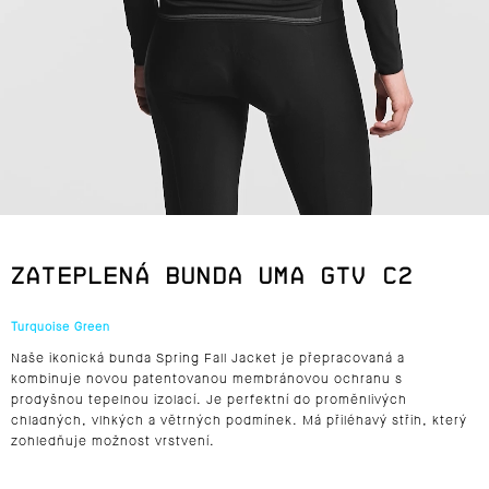
J
E
T
E
N
A
ZATEPLENÁ BUNDA UMA GTV C2
J
Turquoise Green
Í
Naše ikonická bunda Spring Fall Jacket je přepracovaná a
T
kombinuje novou patentovanou membránovou ochranu s
prodyšnou tepelnou izolací. Je perfektní do proměnlivých
?
chladných, vlhkých a větrných podmínek. Má přiléhavý střih, který
zohledňuje možnost vrstvení.