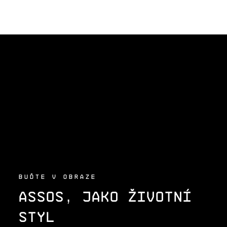
Z
Á
P
A
T
Í
BUĎTE V OBRAZE
ASSOS, JAKO ŽIVOTNÍ
STYL