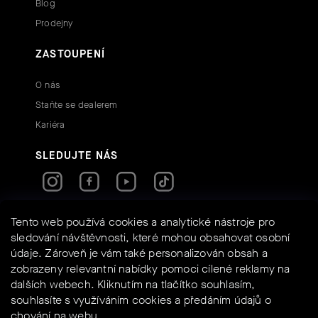
Blog
Prodejny
ZASTOUPENÍ
O nás
Staňte se dealerem
Kariéra
SLEDUJTE NÁS
RYCHLÉ KONTAKTY
Tento web používá cookies a analytické nástroje pro
sledování návštěvnosti, které mohou obsahovat osobní
údaje. Zároveň je vám také personalizován obsah a
info@assos-shop.cz
zobrazeny relevantní nabídky pomoci cílené reklamy na
+420 605 234 525
dalších webech. Kliknutím na tlačítko souhlasím,
Shoptet
Powered by
souhlasíte s využíváním cookies a předáním údajů o
chování na webu.