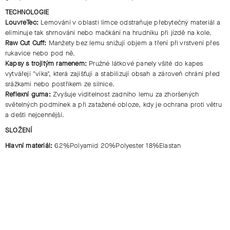
TECHNOLOGIE
LouvreTec:
Lemování v oblasti límce odstraňuje přebytečný materiál a
eliminuje tak shrnování nebo mačkání na hrudníku při jízdě na kole.
Raw Cut Cuff:
Manžety bez lemu snižují objem a tření při vrstvení přes
rukavice nebo pod ně.
Kapsy s trojitým ramenem:
Pružné látkové panely všité do kapes
vytvářejí "víka", která zajišťují a stabilizují obsah a zároveň chrání před
srážkami nebo postřikem ze silnice.
Reflexní guma:
Zvyšuje viditelnost zadního lemu za zhoršených
světelných podmínek a při zatažené obloze, kdy je ochrana proti větru
a dešti nejcennější.
SLOŽENÍ
Hlavní materiál:
62%Polyamid 20%Polyester 18%Elastan