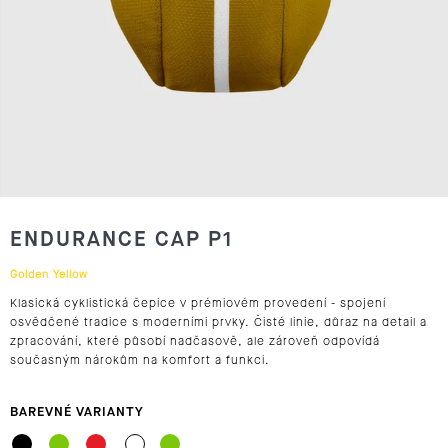
J
E
T
E
N
A
ENDURANCE CAP P1
J
Golden Yellow
Í
Klasická cyklistická čepice v prémiovém provedení - spojení
osvědčené tradice s moderními prvky. Čisté linie, důraz na detail a
T
zpracování, které působí nadčasově, ale zároveň odpovídá
současným nárokům na komfort a funkci.
?