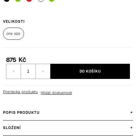
HLEDAT
VELIKOSTI
one size
D
O
P
875 Kč
O
Měrná
R
DO KOŠÍKU
cena:
U
Č
U
Poptávka produktu
J
E
M
POPIS PRODUKTU
+
E
SLOŽENÍ
+