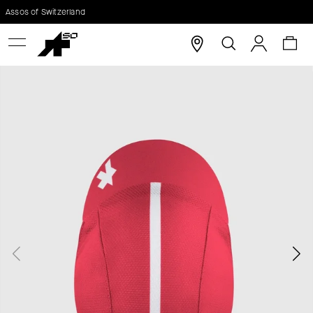
K
Assos of Switzerland
Zpět
Zpět
O
Hledat
Nák
Přihláše
Š
C
koš
Í
O
K
P
O
T
Ř
E
B
U