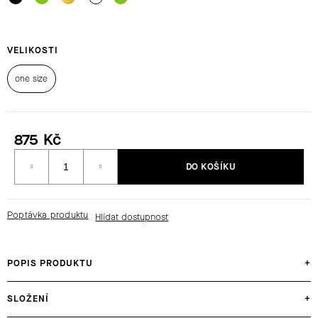
HLEDAT
VELIKOSTI
one size
D
O
P
875 Kč
O
Měrná
R
DO KOŠÍKU
cena:
U
Č
U
Poptávka produktu
J
E
M
POPIS PRODUKTU
+
E
SLOŽENÍ
+