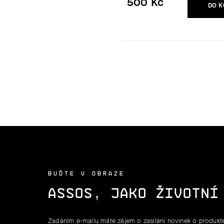
500 Kč
DO K
Měrná
cena:
BUĎTE V OBRAZE
ASSOS, JAKO ŽIVOTNÍ
Zadáním e-mailu máte zájem o zasílání novinek o produkte