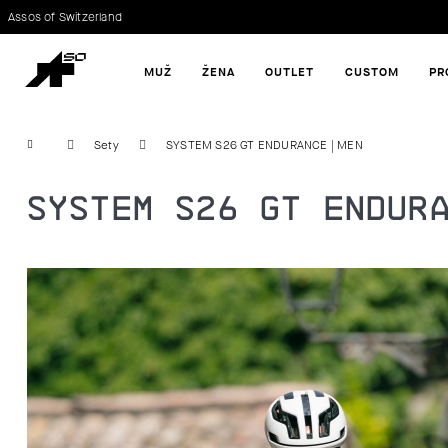
K
Assos of Switzerland
Zpět
Zpět
O
MUŽ
ŽENA
OUTLET
CUSTOM
PR
do
do
Š
obchodu
obchodu
CO POTŘEBUJETE NAJÍT?
Í
Domů
Sety
SYSTEM S26 GT ENDURANCE | MEN
K
SYSTEM S26 GT ENDUR