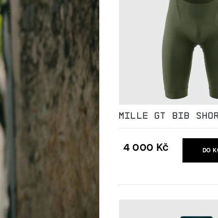
MILLE GT BIB SHO
4 000 Kč
DO K
Měrná
cena: