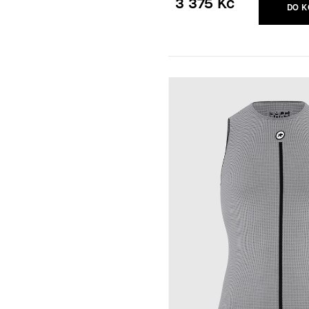
3 375 Kč
DO K
Měrná
cena: