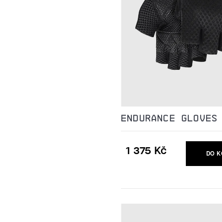
ENDURANCE GLOVES
1 375 Kč
DO K
Měrná
cena: