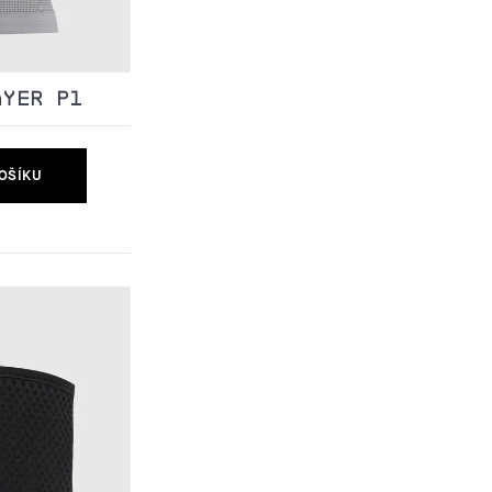
AYER P1
OŠÍKU