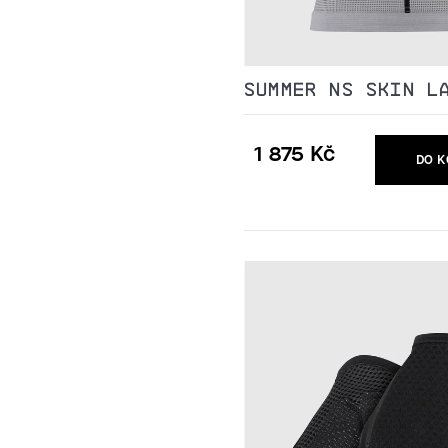
SUMMER NS SKIN L
1 875 Kč
DO K
Měrná
cena: