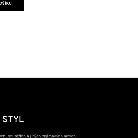
OŠÍKU
 STYL
ch, soutěžích a jiných zajímavých akcích