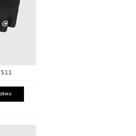
 S11
OŠÍKU